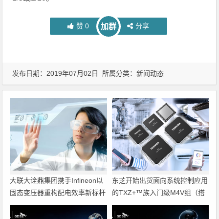
赞
0
分享
加群
发布日期：2019年07月02日 所属分类：
新闻动态
大联大诠鼎集团携手Infineon以
东芝开始出货面向系统控制应用
固态变压器重构配电效率新标杆
的TXZ+™族入门级M4V组（搭
载Arm Cortex‑M4内核的标准微
控制器）工程样品