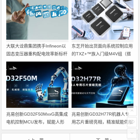
大联大诠鼎集团携手Infineon以
东芝开始出货面向系统控制应用
固态变压器重构配电效率新标杆
的TXZ+™族入门级M4V组（搭
载Arm Cortex‑M4内核的标准微
控制器）工程样品
兆易创新GD32F50MxxG高集成
兆易创新GD32H77R机器人专
电机控制MCU发布，赋能人形
用芯片重磅亮相，精准赋能伺服
机器人关节驱动革新
驱动与关节控制