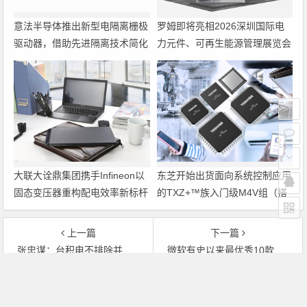
意法半导体推出新型电隔离栅极
罗姆即将亮相2026深圳国际电
驱动器，借助先进隔离技术简化
力元件、可再生能源管理展览会
电源设计
暨研讨会
大联大诠鼎集团携手Infineon以
东芝开始出货面向系统控制应用
固态变压器重构配电效率新标杆
的TXZ+™族入门级M4V组（搭
载Arm Cortex‑M4内核的标准微
控制器）工程样品
上一篇
下一篇
张忠谋：台积电不排除并购绿色能源企业
微软有史以来最优秀10款产品
文章导航
Copyright © 2026 电子通 版权所有. 备案号：
京ICP备