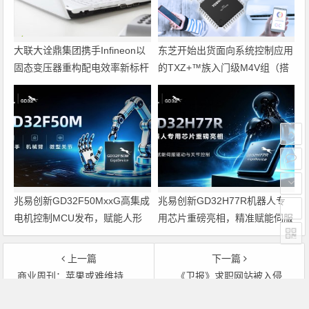
大联大诠鼎集团携手Infineon以
东芝开始出货面向系统控制应用
固态变压器重构配电效率新标杆
的TXZ+™族入门级M4V组（搭
载Arm Cortex‑M4内核的标准微
控制器）工程样品
兆易创新GD32F50MxxG高集成
兆易创新GD32H77R机器人专
电机控制MCU发布，赋能人形
用芯片重磅亮相，精准赋能伺服
机器人关节驱动革新
驱动与关节控制
上一篇
下一篇
商业周刊：苹果或难维持高速增长
《卫报》求职网站被入侵
文章导航