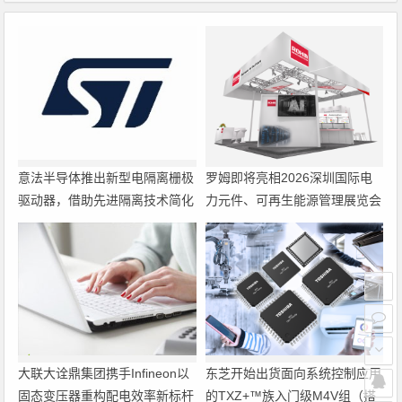
意法半导体推出新型电隔离栅极
罗姆即将亮相2026深圳国际电
驱动器，借助先进隔离技术简化
力元件、可再生能源管理展览会
电源设计
暨研讨会
大联大诠鼎集团携手Infineon以
东芝开始出货面向系统控制应用
固态变压器重构配电效率新标杆
的TXZ+™族入门级M4V组（搭