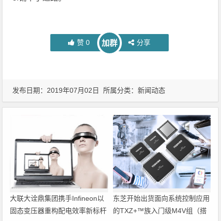
赞
0
分享
加群
发布日期：2019年07月02日 所属分类：
新闻动态
大联大诠鼎集团携手Infineon以
东芝开始出货面向系统控制应用
固态变压器重构配电效率新标杆
的TXZ+™族入门级M4V组（搭