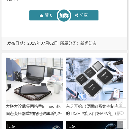
赞
0
分享
加群
发布日期：2019年07月02日 所属分类：
新闻动态
大联大诠鼎集团携手Infineon以
东芝开始出货面向系统控制应用
固态变压器重构配电效率新标杆
的TXZ+™族入门级M4V组（搭
载Arm Cortex‑M4内核的标准微
控制器）工程样品