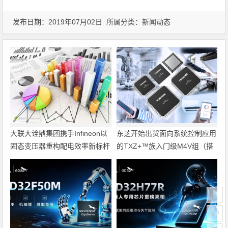
发布日期：2019年07月02日 所属分类：
新闻动态
大联大诠鼎集团携手Infineon以
东芝开始出货面向系统控制应用
固态变压器重构配电效率新标杆
的TXZ+™族入门级M4V组（搭
载Arm Cortex‑M4内核的标准微
控制器）工程样品