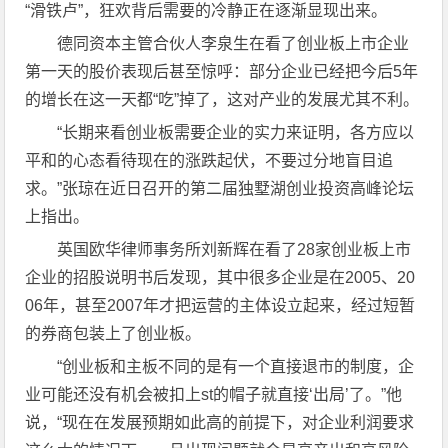
“滑铁卢”，狂欢背后需要的冷静正在逐渐显现出来。
德同资本主管合伙人李泉生在看了创业板上市企业
第一天的股价表现后甚至惊呼：部分企业已经把今后5年
的增长在这一天都“吃”掉了，这对产业的发展尤其不利。
“长期来看创业板需要企业的实力来证明，各方应以
平和的心态看待现在的涨跌起伏，不要过分地盲目追
求。”张琼在近日召开的第二届独墅湖创业投资高峰论坛
上指出。
英国欧华律师事务所刘新辉在看了28家创业板上市
企业的招股说明书后发现，其中很多企业是在2005、20
06年，甚至2007年才把运营的主体设立起来，经过短暂
的券商包装上了创业板。
“创业板和主板不同的是有一个直接退市的制度，企
业可能还没有机会被扣上st的帽子就直接‘出局’了。”他
说，“现在在发展预期如此高的前提下，对企业利润要求