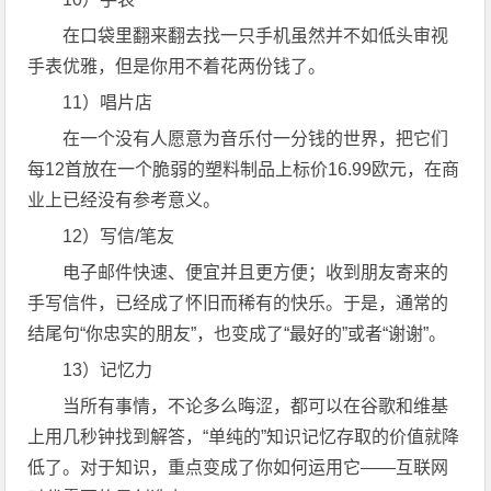
在口袋里翻来翻去找一只手机虽然并不如低头审视
手表优雅，但是你用不着花两份钱了。
11）唱片店
在一个没有人愿意为音乐付一分钱的世界，把它们
每12首放在一个脆弱的塑料制品上标价16.99欧元，在商
业上已经没有参考意义。
12）写信/笔友
电子邮件快速、便宜并且更方便；收到朋友寄来的
手写信件，已经成了怀旧而稀有的快乐。于是，通常的
结尾句“你忠实的朋友”，也变成了“最好的”或者“谢谢”。
13）记忆力
当所有事情，不论多么晦涩，都可以在谷歌和维基
上用几秒钟找到解答，“单纯的”知识记忆存取的价值就降
低了。对于知识，重点变成了你如何运用它——互联网