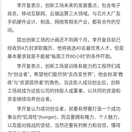
李开复表示，创新工场未来的发展重点，包含电子
商务、移动互联网、云端运算三大领域。与芯片大厂及
手机硬件设计、制造、网络等相关产业，都有合作的空
间。
提出创新工场的计画还不到两个月，李开复目前已
经收到4万封求职履历，他将挑选40名最优秀人才，但是
基本要求就是不能被“每周工作80小时”的条件吓跑。
李开复表示，创新工场是训练有能力的工程师们成
为“创业者”，希望他们能尽快“去改变世界”，他会扮演“教
练”与“资源提供者”的角色，当这些人成功创业后，创新
工场就成为这些公司的持股人或董事，以共同的资源和
资金继续培养创业者。
李开复认为成功创业者，就要有想要打造一个成功
事业的“饥渴性”(hunger)，而且要拥有魄力、个人魅力，
以及面对挑战的坚韧，当然还要有判断力和自觉，懂得