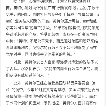
据了解，安德鲁·库默称，作为全球最大处理器厂
商，英特尔通过向计算机厂商“行贿”的手段，提供了数十
亿美元的回扣，同时打压与竞争对手超威半导体公司（a
md）业务往来频繁的厂商。英特尔还对惠普、ibm和戴
尔等公司采取“胁迫”的手段，如果它们销售使用英特尔竞
争对手芯片的产品，将受到惩罚。库默在一份书面声明
中称：“英特尔不是公平竞争，而是通过贿赂和恐吓来维
系其垄断地位。英特尔的行为不仅不公平地限制了潜在
竞争对手，同时也损害了消费者的利益。”
对此，英特尔发言人查克·穆洛伊对库默的说法予以
了否认。穆洛伊表示：“英特尔的商业行为是合法的，我
们从没有威胁过任何人。”
此外，英特尔已经在接受美国联邦贸易委员会（ft
c）的调查，今年10月底又有消息称，美国联邦贸易委员
会最快将于数周内指控英特尔违背《反垄断法》。而对
于公司计划如何应对一系列指控，英特尔方面并没有作