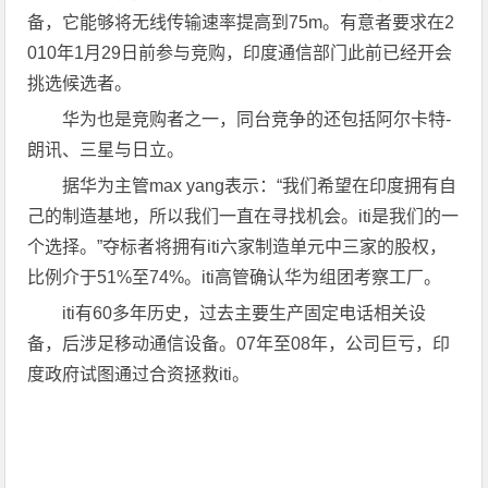
备，它能够将无线传输速率提高到75m。有意者要求在2
010年1月29日前参与竞购，印度通信部门此前已经开会
挑选候选者。
华为也是竞购者之一，同台竞争的还包括阿尔卡特-
朗讯、三星与日立。
据华为主管max yang表示：“我们希望在印度拥有自
己的制造基地，所以我们一直在寻找机会。iti是我们的一
个选择。”夺标者将拥有iti六家制造单元中三家的股权，
比例介于51%至74%。iti高管确认华为组团考察工厂。
iti有60多年历史，过去主要生产固定电话相关设
备，后涉足移动通信设备。07年至08年，公司巨亏，印
度政府试图通过合资拯救iti。