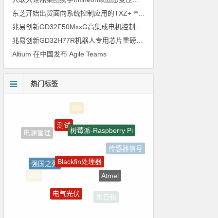
东芝开始出货面向系统控制应用的TXZ+™族入门级M4V组（搭载Arm Cortex‑M4内核的标准微控制器）工程样品
兆易创新GD32F50MxxG高集成电机控制MCU发布，赋能人形机器人关节驱动革新
兆易创新GD32H77R机器人专用芯片重磅亮相，精准赋能伺服驱动与关节控制
Altium 在中国发布 Agile Teams
热门标签
测试
树莓派-Raspberry Pi
电源管理
传感器信号
Blackfin处理器
强国之列
Atmel
ADI
电气光伏
朱日和
ZigBee