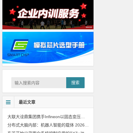
搜索
最近文章
大联大诠鼎集团携手Infineon以固态变压器重构配电效率新标杆
202
分布式大脑内部：机器人智能的载体
2026年8月6日