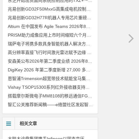
东芝开始出货面向系统控制应用的TXZ+™族入门级M4V组（搭载Arm Cortex‑M4内核的标准微控制器）工程样品
兆易创新GD32F50MxxG高集成电机控制MCU发布，赋能人形机器人关节驱动革新
兆易创新GD32H77R机器人专用芯片重磅亮相，精准赋能伺服驱动与关节控制
Altium 在中国发布 Agile Teams
2026年8月6日
PRISM助力成像应用上市时间缩短六个月，实战指南一文解读
202
瑞萨电子将携多款具身智能机器人解决方案，首次亮相2026中国具身智能机器人产业大会
高分辨率直接飞行时间激光雷达赋予边缘 AI 空间感知能力
2026年8
安森美公布2026年第二季度业绩
2026年8月6日
DigiKey 2026 年第二季度新增 27,000 多种现货零件和 104 家供应商
恩智浦Trimension超宽带技术赋能宝马集团Digital Key Plus及生命体存在检测功能
Vishay TSOP15300系列红外接收器支持所有主流遥控代码
2026年
搭载摩尔斯微电子MM8108的移远通信FGH200M Wi-Fi HaLow模组 现已通过四项国际认证 可投入量产
智汇公关推荐新闻稿——e络盟社区发起智能家居与医疗设计挑战赛
相关文章
大联大诠鼎集团携手Infineon以固态变压器重构配电效率新标杆