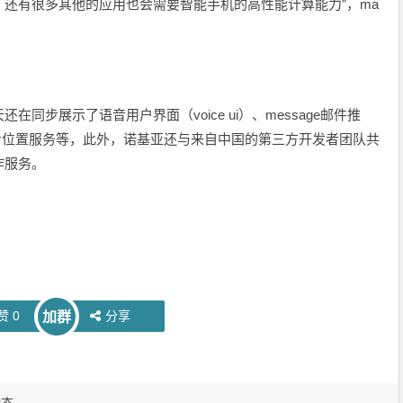
还有很多其他的应用也会需要智能手机的高性能计算能力”，ma
同步展示了语音用户界面（voice ui）、message邮件推
ebook同步位置服务等，此外，诺基亚还与来自中国的第三方开发者团队共
作服务。
赞
0
分享
加群