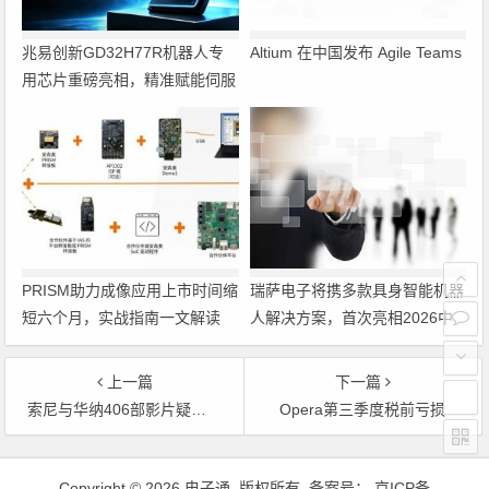
兆易创新GD32H77R机器人专
Altium 在中国发布 Agile Teams
用芯片重磅亮相，精准赋能伺服
驱动与关节控制
PRISM助力成像应用上市时间缩
瑞萨电子将携多款具身智能机器
短六个月，实战指南一文解读
人解决方案，首次亮相2026中
国具身智能机器人产业大会
上一篇
下一篇
索尼与华纳406部影片疑在华违规网络公映
Opera第三季度税前亏损
文章导航
Copyright © 2026 电子通 版权所有. 备案号：
京ICP备