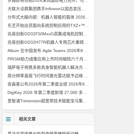
罗姆即将亮相2026深圳国际电力元件、可再生能源管理展览会暨研讨会
大联大诠鼎集团携手Infineon以固态变压器重构配电效率新标杆
202
分布式大脑内部：机器人智能的载体
2026年8月6日
东芝开始出货面向系统控制应用的TXZ+™族入门级M4V组（搭载Arm Cortex‑M4内核的标准微控制器）工程样品
兆易创新GD32F50MxxG高集成电机控制MCU发布，赋能人形机器人关节驱动革新
兆易创新GD32H77R机器人专用芯片重磅亮相，精准赋能伺服驱动与关节控制
Altium 在中国发布 Agile Teams
2026年8月6日
PRISM助力成像应用上市时间缩短六个月，实战指南一文解读
202
瑞萨电子将携多款具身智能机器人解决方案，首次亮相2026中国具身智能机器人产业大会
高分辨率直接飞行时间激光雷达赋予边缘 AI 空间感知能力
2026年8
安森美公布2026年第二季度业绩
2026年8月6日
DigiKey 2026 年第二季度新增 27,000 多种现货零件和 104 家供应商
恩智浦Trimension超宽带技术赋能宝马集团Digital Key Plus及生命体存在检测功能
相关文章
意法半导体推出新型电隔离栅极驱动器，借助先进隔离技术简化电源设计