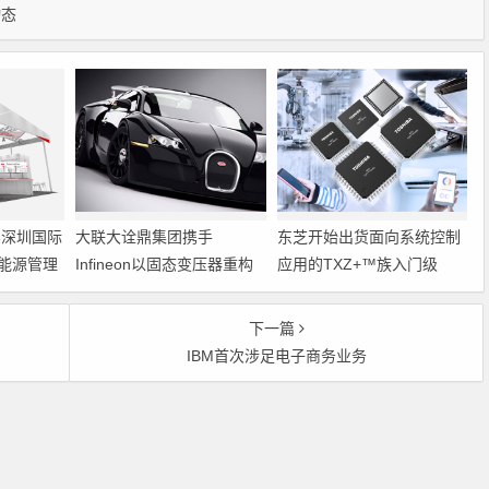
动态
6深圳国际
大联大诠鼎集团携手
东芝开始出货面向系统控制
能源管理
Infineon以固态变压器重构
应用的TXZ+™族入门级
配电效率新标杆
M4V组（搭载Arm
Cortex‑M4内核的标准微控
下一篇
制器）工程样品
IBM首次涉足电子商务业务