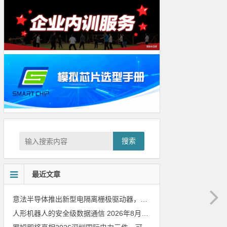
搜索
最近文章
意法半导体推出新型电隔离栅极驱动器，借助先进隔离技术简化电源设计
人形机器人的安全级数据通信
2026年8月8日