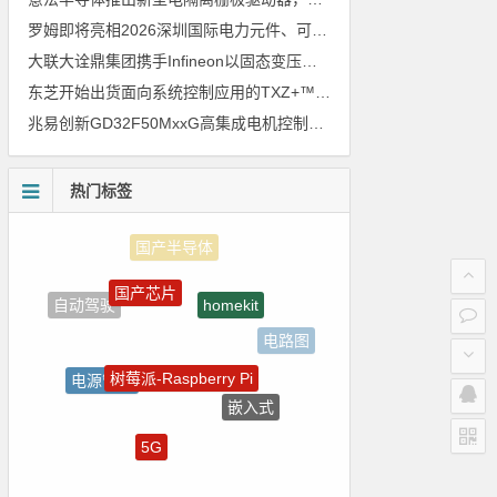
罗姆即将亮相2026深圳国际电力元件、可再生能源管理展览会暨研讨会
大联大诠鼎集团携手Infineon以固态变压器重构配电效率新标杆
东芝开始出货面向系统控制应用的TXZ+™族入门级M4V组（搭载Arm Cortex‑M4内核的标准微控制器）工程样品
兆易创新GD32F50MxxG高集成电机控制MCU发布，赋能人形机器人关节驱动革新
热门标签
国产芯片
homekit
自动驾驶
电路图
树莓派-Raspberry Pi
电源管理
嵌入式
LED驱动方案
5G
Atmel
强国之列