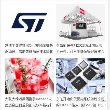
意法半导体推出新型电隔离栅极
罗姆即将亮相2026深圳国际电
驱动器，借助先进隔离技术简化
力元件、可再生能源管理展览会
电源设计
暨研讨会
大联大诠鼎集团携手Infineon以
东芝开始出货面向系统控制应用
固态变压器重构配电效率新标杆
的TXZ+™族入门级M4V组（搭