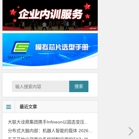
搜索
最近文章
大联大诠鼎集团携手Infineon以固态变压器重构配电效率新标杆
202
分布式大脑内部：机器人智能的载体
2026年8月6日