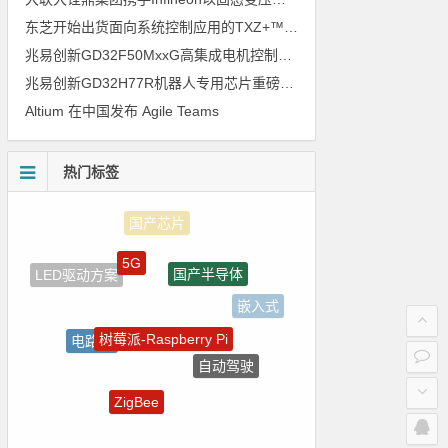
东芝开始出货面向系统控制应用的TXZ+™族入门级M4V组（搭载Arm Cortex‑M4内核的标准微控制器）工程样品
兆易创新GD32F50MxxG高集成电机控制MCU发布，赋能人形机器人关节驱动革新
兆易创新GD32H77R机器人专用芯片重磅亮相，精准赋能伺服驱动与关节控制
Altium 在中国发布 Agile Teams
热门标签
5G
国产半导体
LED驱动方案
嵌入式
树莓派-Raspberry Pi
电路图
自动驾驶
强国之列
ZigBee
裸视三维产品
电源管理