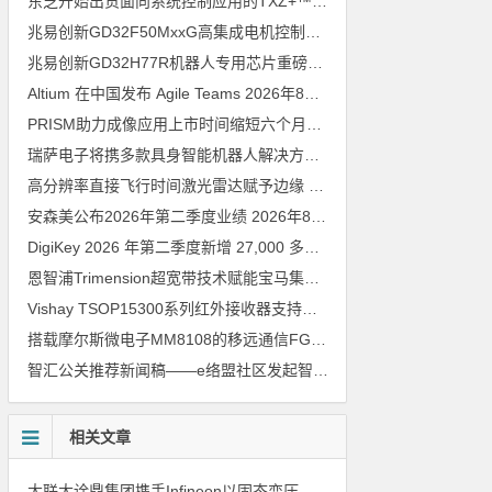
东芝开始出货面向系统控制应用的TXZ+™族入门级M4V组（搭载Arm Cortex‑M4内核的标准微控制器）工程样品
兆易创新GD32F50MxxG高集成电机控制MCU发布，赋能人形机器人关节驱动革新
兆易创新GD32H77R机器人专用芯片重磅亮相，精准赋能伺服驱动与关节控制
Altium 在中国发布 Agile Teams
2026年8月6日
PRISM助力成像应用上市时间缩短六个月，实战指南一文解读
202
瑞萨电子将携多款具身智能机器人解决方案，首次亮相2026中国具身智能机器人产业大会
高分辨率直接飞行时间激光雷达赋予边缘 AI 空间感知能力
2026年8
安森美公布2026年第二季度业绩
2026年8月6日
DigiKey 2026 年第二季度新增 27,000 多种现货零件和 104 家供应商
恩智浦Trimension超宽带技术赋能宝马集团Digital Key Plus及生命体存在检测功能
Vishay TSOP15300系列红外接收器支持所有主流遥控代码
2026年
搭载摩尔斯微电子MM8108的移远通信FGH200M Wi-Fi HaLow模组 现已通过四项国际认证 可投入量产
智汇公关推荐新闻稿——e络盟社区发起智能家居与医疗设计挑战赛
相关文章
大联大诠鼎集团携手Infineon以固态变压器重构配电效率新标杆