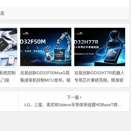
动态
系统控制
兆易创新GD32F50MxxG高
兆易创新GD32H77R机器人
入门级
集成电机控制MCU发布，赋
专用芯片重磅亮相，精准赋
能人形机器人关节驱动革新
能伺服驱动与关节控制
的标准微控
下一篇
LG、三星、索尼和Valens半导体将组建HDBaseT跨行业联盟