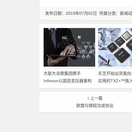
发布日期：2019年07月02日 所属分类：
新闻
大联大诠鼎集团携手
东芝开始出货面向
Infineon以固态变压器重构
应用的TXZ+™族
配电效率新标杆
M4V组（搭载Arm
Cortex‑M4内核
上一篇
制器）工程样品
欧盟与微软达成协议