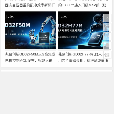
固态变压器重构配电效率新标杆
的TXZ+™族入门级M4V组（搭
载Arm Cortex‑M4内核的标准微
控制器）工程样品
兆易创新GD32F50MxxG高集成
兆易创新GD32H77R机器人专
电机控制MCU发布，赋能人形
用芯片重磅亮相，精准赋能伺服
机器人关节驱动革新
驱动与关节控制
上一篇
下一篇
Mozilla发布火狐3.6最新测试版
安森美半导体；收购California Micro Devices
文章导航
Copyright © 2026 电子通 版权所有. 备案号：
京ICP备
17050710号-3