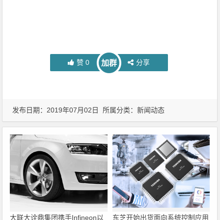
赞
0
分享
加群
发布日期：2019年07月02日 所属分类：
新闻动态
大联大诠鼎集团携手Infineon以
东芝开始出货面向系统控制应用