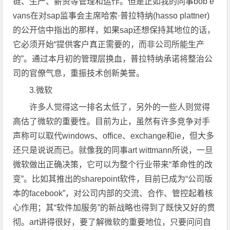
链、生产、薪资等管理和运作。但是正如我的同事bob e
vans在对sap监事会主席哈索·普拉特纳(hasso plattner)
的公开信中指出的那样，如果sap还想保持其地位的话，
它必须开始“提供客户真正需要的，而非公司所能生产
的”。通过本月初的管理层换血，普拉特纳承诺将整治公
司的官僚气息，重振技术创新美誉。
3.微软
许多人觉得这一排名太低了，另外的一些人则觉得
高估了微软的重要性。目前为止，虽然有许多竞争对手
声称可以取代windows、office、exchange和ie，但大多
还只是说说而已。就像我的同事art wittmann所说，一旦
微软做出正确决策，它可以为整个行业带来“革命性的改
变”。比如其推出的sharepoint软件，目前已成为“公司版
本的facebook”，对公司内部的交流、合作、管控起着核
心作用；其“软件加服务”的新战略也得到了既快又好的贯
彻。art讲得很好，要了解微软的重要地位，只要问问自