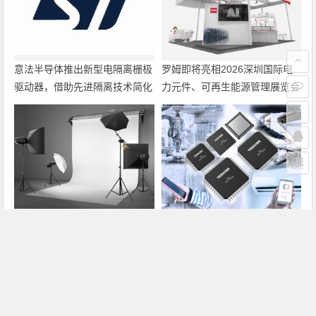
意法半导体推出新型电隔离栅极
罗姆即将亮相2026深圳国际电
驱动器，借助先进隔离技术简化
力元件、可再生能源管理展览会
电源设计
暨研讨会
大联大诠鼎集团携手Infineon以
东芝开始出货面向系统控制应用
固态变压器重构配电效率新标杆
的TXZ+™族入门级M4V组（搭
载Arm Cortex‑M4内核的标准微
控制器）工程样品
上一篇
下一篇
全球最贵域名sex.com将拍卖
微软自有品牌手机明年由华硕代工