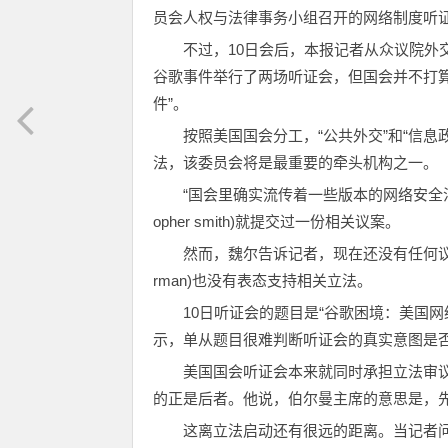
员会人权与法律事务小组召开的网络制度听证
不过，10日会后，本报记者从众议院外交委
谷歌事件举行了两场听证会，但国会并不打
件”。
按照美国国会分工，“公共外交”和“信
法，该委员会将是最重要的牵头机构之一。
“国会里确实流传着一些版本的网络安全法
opher smith)就提交过一份相关议案。
然而，魏尔告诉记者，现在还没有任何议案
rman)也没有表态支持相关立法。
10日听证会的题目是“谷歌困境：美国
示，单从题目很难判断听证会的真实意图是
美国国会听证会本来就同时承担立法审
的正是后者。他说，伯尔曼主席的意思是，
这离立法启动还有很远的距离。当记者