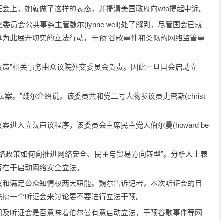
会上，她就做了这样的表态，并提请美国政府向wto提起申诉。
员会公共事务主管魏尔(lynne weil)处了解到，尽管国会已就
算为此展开切实的立法行动，干预“谷歌事件和类似的网络监管事
息政策”相关事务由众议院外交委员会负责。因此一旦国会启动立
案。”魏尔介绍说，该委员共和党二号人物参议员史密斯(christ
进入立法审议程序，该委员会主席民主党人伯尔曼(howard be
网络政策如何向推进网络安全、民主与贸易方向转型”。分析人士表
否在于启动网络安全立法。
议和满足公众知情权两大职能。魏尔告诉记者，本次听证会的目
先搞一个听证会来讨论要不要进行立法干预。
问及听证会是否意味着伯尔曼有意启动立法，干预谷歌事件等网