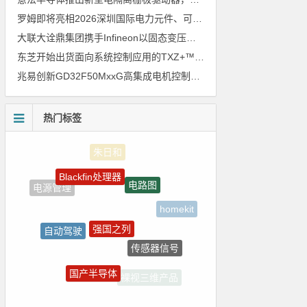
罗姆即将亮相2026深圳国际电力元件、可再生能源管理展览会暨研讨会
大联大诠鼎集团携手Infineon以固态变压器重构配电效率新标杆
东芝开始出货面向系统控制应用的TXZ+™族入门级M4V组（搭载Arm Cortex‑M4内核的标准微控制器）工程样品
兆易创新GD32F50MxxG高集成电机控制MCU发布，赋能人形机器人关节驱动革新
热门标签
Blackfin处理器
电路图
电源管理
homekit
强国之列
自动驾驶
传感器信号
ZigBee
国产半导体
裸视三维产品
ADI