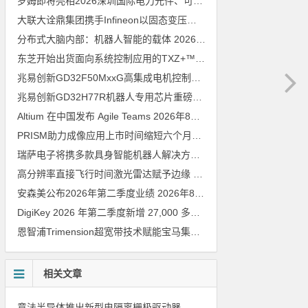
罗姆即将亮相2026深圳国际电力元件、可再生能源管理展览会暨研讨会
大联大诠鼎集团携手Infineon以固态变压器重构配电效率新标杆
202
分布式大脑内部：机器人智能的载体
2026年8月6日
东芝开始出货面向系统控制应用的TXZ+™族入门级M4V组（搭载Arm Cortex‑M4内核的标准微控制器）工程样品
兆易创新GD32F50MxxG高集成电机控制MCU发布，赋能人形机器人关节驱动革新
兆易创新GD32H77R机器人专用芯片重磅亮相，精准赋能伺服驱动与关节控制
Altium 在中国发布 Agile Teams
2026年8月6日
PRISM助力成像应用上市时间缩短六个月，实战指南一文解读
202
瑞萨电子将携多款具身智能机器人解决方案，首次亮相2026中国具身智能机器人产业大会
高分辨率直接飞行时间激光雷达赋予边缘 AI 空间感知能力
2026年8
安森美公布2026年第二季度业绩
2026年8月6日
DigiKey 2026 年第二季度新增 27,000 多种现货零件和 104 家供应商
恩智浦Trimension超宽带技术赋能宝马集团Digital Key Plus及生命体存在检测功能
相关文章
意法半导体推出新型电隔离栅极驱动器，借助先进隔离技术简化电源设计