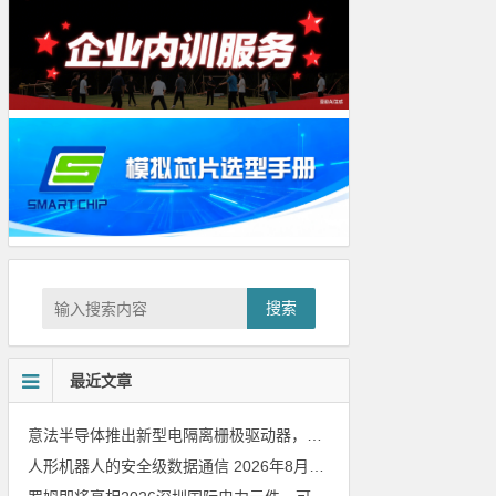
搜索
最近文章
意法半导体推出新型电隔离栅极驱动器，借助先进隔离技术简化电源设计
人形机器人的安全级数据通信
2026年8月8日