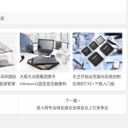
动态
6深圳国际
大联大诠鼎集团携手
东芝开始出货面向系统控制
能源管理
Infineon以固态变压器重构
应用的TXZ+™族入门级
配电效率新标杆
M4V组（搭载Arm
Cortex‑M4内核的标准微控
下一篇
制器）工程样品
成人网专设域名提议全球会议上引发争议