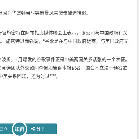
行，但因为华盛顿当时突遭暴风雪袭击被迫推迟。
行官施密特在阿布扎比媒体峰会上表示，该公司与中国政府有关
”。 施密特进而强调，“谷歌是在与中国政府磋商，与美国政府无
少波折，1月爆发的谷歌事件正是中美两国关系紧张的一个表征。
马竞选团队外交顾问李侃如告诉本报记者，国会不立法干预谷歌
中美关系回暖，还为时过早”。
赞
0
分享
加群