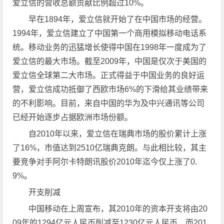
爱立信的营收总额贡献比例超过10%。
早在1894年，爱立信就开始了在中国市场的经营。
1994年，爱立信建立了中国第一个商用模拟移动电话系
统。移动业务的迅猛增长使得中国在1998年一度成为了
爱立信的最大市场。截至2009年，中国是仅次于美国的
爱立信全球第二大市场。正式得益于中国业务的良好运
营，爱立信成功抵御了西欧市场6%的下滑给其业绩带来
的不利影响。目前，来自中国的华为及中兴通讯等公司
已经开始逐步占据欧洲市场份额。
自2010年以来，爱立信在瑞典市场的股价累计上涨
了16%，市值达到2510亿瑞典克朗。与此相比较，其主
要竞争对手阿尔卡特朗讯股价2010年迄今仅上涨了0.
9%。
开支削减
中国移动在上周宣布，其2010年的资本开支将由20
09年的1294亿元人民币削减至1230亿元人民币，而201