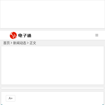
首页
新闻动态
正文
A+