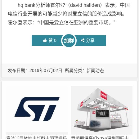
hq bank分析师霍尔登（david hallden）表示，中国
电信行业开展的可能减少将对爱立信的股价造成影响。
霍尔登表示：“中国是爱立信在亚洲的重要市场。”
赞
0
分享
加群
发布日期：2019年07月02日 所属分类：
新闻动态
意法半导体推出新型电隔离栅极
罗姆即将亮相2026深圳国际电