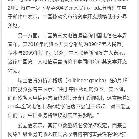
2年则将进一步下降至804亿元人民币。bda分析师在电
子邮件中表示，中国移动公布的资本开支规模低于外界
预期。
另一方面，中国第三大电信运营商中国电信在本周
宣布，其2010年的资本开支总额约为390亿元人民币，
基本与2009年持平。另外，中国联通新闻发言人表示，
这家中国第二大电信运营商将于本周四公布其资本开支
计划。
瑞士信贷分析师格切（kulbinder garcha）在3月19
日的投资报告中表示：“由于中国移动的资本开支下降，
而西欧各大电信运营商也对其开支有所限制，这意味着2
010年全球电信市场的增长速度不会过于乐观。对于爱立
信而言，中国业务将继续对其产生影响。”
爱立信表示，其订单数量将继续保持稳定，而来自
网络升级业务的收入在其营收结构中的重要性将逐渐提