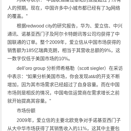
人的预期。现在，中国许多中小城市都已经有了3g网络
的覆盖。”
根据redwood city的研究报告，华为、爱立信、中兴
通讯、诺基亚西门子及阿尔卡特朗讯等公司均获得了中
国联通的订单。整个2009年，爱立信从中国市场获得的
销售额为185亿瑞典克朗，相当于其营收总额的9%，这
一数字仅低于美国市场的10%。
dell’oro group 分析师希格勒（scott siegler）在采访
中表示：“如果分析美国市场，你会发现at&t的开支不断
增加，因为其市场需求已经超过了自身容量。而在中国
市场则是相反的情况，中国电信运营商在需求增长之前
就开始提高其容量。”
市场份额
2009年，爱立信的主要北欧竞争对手诺基亚西门子
从大中华市场获得了其销售收入的11%，这其中主要包