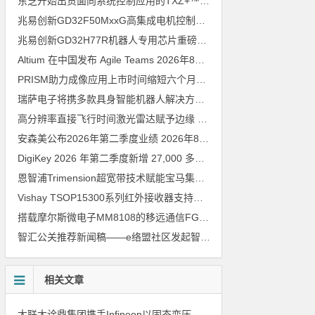
东芝开始出货面向系统控制应用的TXZ+™族入门级M4V组（搭载Arm Cortex‑M4内核的标准微控制器）工程样品
兆易创新GD32F50MxxG高集成电机控制MCU发布，赋能人形机器人关节驱动革新
兆易创新GD32H77R机器人专用芯片重磅亮相，精准赋能伺服驱动与关节控制
Altium 在中国发布 Agile Teams
2026年8月6日
PRISM助力成像应用上市时间缩短六个月，实战指南一文解读
202
瑞萨电子将携多款具身智能机器人解决方案，首次亮相2026中国具身智能机器人产业大会
高分辨率直接飞行时间激光雷达赋予边缘 AI 空间感知能力
2026年8
安森美公布2026年第二季度业绩
2026年8月6日
DigiKey 2026 年第二季度新增 27,000 多种现货零件和 104 家供应商
恩智浦Trimension超宽带技术赋能宝马集团Digital Key Plus及生命体存在检测功能
Vishay TSOP15300系列红外接收器支持所有主流遥控代码
2026年
搭载摩尔斯微电子MM8108的移远通信FGH200M Wi-Fi HaLow模组 现已通过四项国际认证 可投入量产
智汇公关推荐新闻稿——e络盟社区发起智能家居与医疗设计挑战赛
相关文章
大联大诠鼎集团携手Infineon以固态变压器重构配电效率新标杆