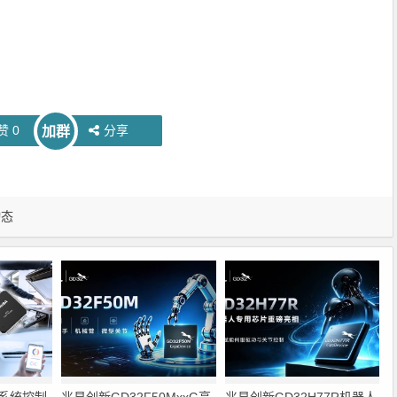
赞
0
分享
加群
动态
系统控制
兆易创新GD32F50MxxG高
兆易创新GD32H77R机器人