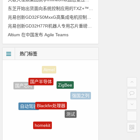
东芝开始出货面向系统控制应用的TXZ+™族入门级M4V组（搭载Arm Cortex‑M4内核的标准微控制器）工程样品
兆易创新GD32F50MxxG高集成电机控制MCU发布，赋能人形机器人关节驱动革新
兆易创新GD32H77R机器人专用芯片重磅亮相，精准赋能伺服驱动与关节控制
Altium 在中国发布 Agile Teams
热门标签
国产半导体
ZigBee
国产芯片
强国之列
Blackfin处理器
自动驾驶
测试
LED驱动方案
homekit
树莓派-Raspberry Pi
朱日和