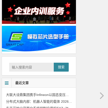
搜索
最近文章
大联大诠鼎集团携手Infineon以固态变压器重构配电效率新标杆
202
分布式大脑内部：机器人智能的载体
2026年8月6日