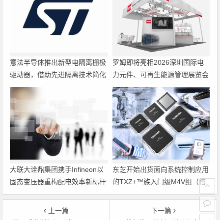
意法半导体推出新型电隔离栅极
罗姆即将亮相2026深圳国际电
驱动器，借助先进隔离技术简化
力元件、可再生能源管理展览会
电源设计
暨研讨会
大联大诠鼎集团携手Infineon以
东芝开始出货面向系统控制应用
固态变压器重构配电效率新标杆
的TXZ+™族入门级M4V组（搭
载Arm Cortex‑M4内核的标准微
控制器）工程样品
上一篇
下一篇