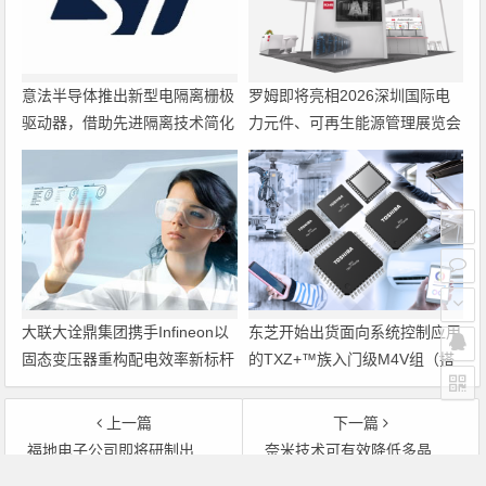
意法半导体推出新型电隔离栅极
罗姆即将亮相2026深圳国际电
驱动器，借助先进隔离技术简化
力元件、可再生能源管理展览会
电源设计
暨研讨会
大联大诠鼎集团携手Infineon以
东芝开始出货面向系统控制应用
固态变压器重构配电效率新标杆
的TXZ+™族入门级M4V组（搭
载Arm Cortex‑M4内核的标准微
控制器）工程样品
上一篇
下一篇
福地电子公司即将研制出大功率LED芯片
奈米技术可有效降低多晶硅OLED成本