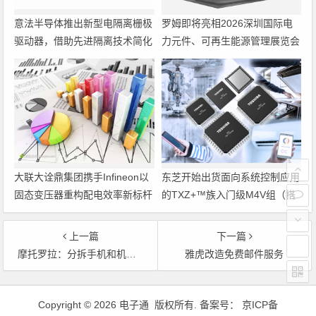
意法半导体推出新型电隔离栅极
罗姆即将亮相2026深圳国际电
驱动器，借助先进隔离技术简化
力元件、可再生能源管理展览会
电源设计
暨研讨会
大联大诠鼎集团携手Infineon以
东芝开始出货面向系统控制应用
固态变压器重构配电效率新标杆
的TXZ+™族入门级M4V组（搭
载Arm Cortex‑M4内核的标准微
控制器）工程样品
上一篇
下一篇
摩托罗拉：分拆手机和机顶盒部门
雅虎改造免费邮件服务
文章导航
Copyright © 2026 电子通 版权所有. 备案号：
京ICP备