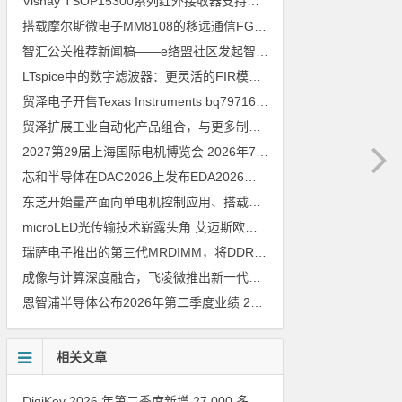
Vishay TSOP15300系列红外接收器支持所有主流遥控代码
2026年
搭载摩尔斯微电子MM8108的移远通信FGH200M Wi-Fi HaLow模组 现已通过四项国际认证 可投入量产
智汇公关推荐新闻稿——e络盟社区发起智能家居与医疗设计挑战赛
LTspice中的数字滤波器：更灵活的FIR模型
2026年8月3日
贸泽电子开售Texas Instruments bq79716b-Q1汽车级16节电池监测器，可精确估算电动汽车续航里程
贸泽扩展工业自动化产品组合，与更多制造商合作以支持新一代系统
2027第29届上海国际电机博览会
2026年7月30日
芯和半导体在DAC2026上发布EDA2026版本
2026年7月30日
东芝开始量产面向单电机控制应用、搭载Arm Cortex M4内核的小型微控制器
microLED光传输技术崭露头角 艾迈斯欧司朗模拟平台加速AI数据中心高速互连设计
瑞萨电子推出的第三代MRDIMM，将DDR5内存性能提升至16000MT／s，赋能下一代AI与HPC应用
成像与计算深度融合，飞凌微推出新一代车载视觉处理SoC M2
202
恩智浦半导体公布2026年第二季度业绩
2026年7月30日
相关文章
DigiKey 2026 年第二季度新增 27,000 多种现货零件和 104 家供应商