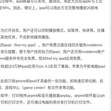
中，ipad屏幕可以关闭，据测试，用此方式在apple tv上完
至94%。因此，理论上，ipad可以用此方式完整地播放20部电
屏幕为打开状态，用户还可以控制播放模式，如暂停、快进等。在播
完成其他任务，不会影响媒体播放。
pad（find my ipad）。用户免费注册在线同步服务mobileme
乐提醒，便于用户找到自己的ipad；用户还可用mobileme账户
me服务并非完全免费，但对find my ipad应用免费。
有超过4万种ipad应用与ios 4.2实现了兼容。苹果为平板电脑ipad
此前只有iphone和ipod才具备的一些功能，如快速应用切换、后
戏中心（game center）和文件夹等功能。
打印程序airprint和音乐播放器airplay。airprint软件能让iph
连接兼容的打印机打印文件，还可通过电脑利用共享打印机打印文件。