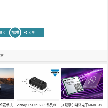
赞
0
分享
加群
动态
on超宽带技
Vishay TSOP15300系列红
搭载摩尔斯微电子MM8108