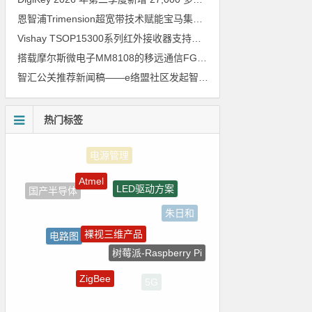
恩智浦Trimension超宽带技术赋能宝马集团Digital Key Plus及生命体存在检测功能
Vishay TSOP15300系列红外接收器支持所有主流遥控代码
搭载摩尔斯微电子MM8108的移远通信FGH200M Wi-Fi HaLow模组 现已通过四项国际认证 可投入量产
智汇公关推荐新闻稿——e络盟社区发起智能家居与医疗设计挑战赛
热门标签
Atmel
LED驱动方案
国产半导体
朱日和
裸视三维产品
电路图
树莓派-Raspberry Pi
自动驾驶
ZigBee
5G
国产芯片