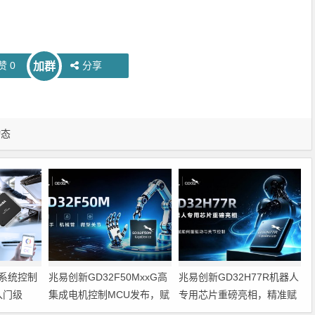
赞
0
分享
加群
动态
系统控制
兆易创新GD32F50MxxG高
兆易创新GD32H77R机器人
入门级
集成电机控制MCU发布，赋
专用芯片重磅亮相，精准赋
能人形机器人关节驱动革新
能伺服驱动与关节控制