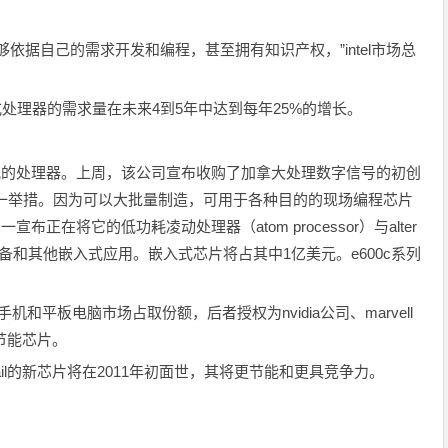
依据自己的需求开发和编程，甚至拥有知识产权，”intel市场总
入式处理器的需求量在未来4到5年中达到每年25%的增长。
络电视的处理器。上周，该公司宣布收购了加拿大处理数字信号的初创
片的另一举措。因为可以大批量制造，可用于各种目的的现场编程芯片
布正在将它的低功耗凌动处理器（atom processor）与alter
和其他嵌入式应用。嵌入式芯片将占其中1亿美元。e600c系列
手机和平板电脑市场占取份额，后者授权为nvidia公司、marvell
计节能芯片。
trail的新芯片将在2011年初面世，其将更节能和更具竞争力。