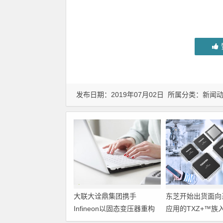
发布日期：2019年07月02日 所属分类：
新闻
大联大诠鼎集团携手
东芝开始出货面向
Infineon以固态变压器重构
应用的TXZ+™族
配电效率新标杆
M4V组（搭载Arm