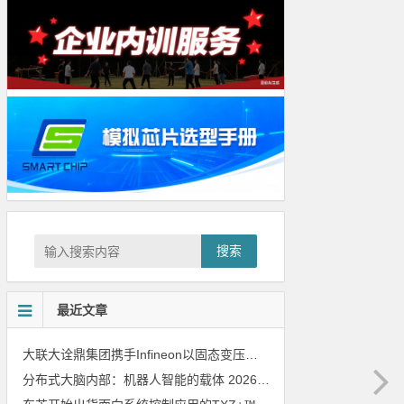
搜索
最近文章
大联大诠鼎集团携手Infineon以固态变压器重构配电效率新标杆
202
分布式大脑内部：机器人智能的载体
2026年8月6日