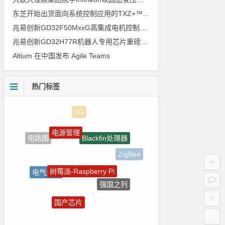
东芝开始出货面向系统控制应用的TXZ+™族入门级M4V组（搭载Arm Cortex‑M4内核的标准微控制器）工程样品
兆易创新GD32F50MxxG高集成电机控制MCU发布，赋能人形机器人关节驱动革新
兆易创新GD32H77R机器人专用芯片重磅亮相，精准赋能伺服驱动与关节控制
Altium 在中国发布 Agile Teams
热门标签
电源管理
Blackfin处理器
电路图
ZigBee
树莓派-Raspberry Pi
电气光伏
强国之列
LED驱动方案
国产芯片
自动驾驶
Atmel