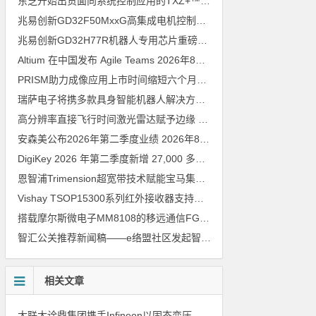
东芝开始出货面向系统控制应用的TXZ+™族入门级M4V组（搭载Arm Cortex‑M4内核的标准微控制器）工程样品
兆易创新GD32F50MxxG高集成电机控制MCU发布，赋能人形机器人关节驱动革新
兆易创新GD32H77R机器人专用芯片重磅亮相，精准赋能伺服驱动与关节控制
Altium 在中国发布 Agile Teams
2026年8月6日
PRISM助力成像应用上市时间缩短六个月，实战指南一文解读
202
瑞萨电子将携多款具身智能机器人解决方案，首次亮相2026中国具身智能机器人产业大会
高分辨率直接飞行时间激光雷达赋予边缘 AI 空间感知能力
2026年8
安森美公布2026年第二季度业绩
2026年8月6日
DigiKey 2026 年第二季度新增 27,000 多种现货零件和 104 家供应商
恩智浦Trimension超宽带技术赋能宝马集团Digital Key Plus及生命体存在检测功能
Vishay TSOP15300系列红外接收器支持所有主流遥控代码
2026年
搭载摩尔斯微电子MM8108的移远通信FGH200M Wi-Fi HaLow模组 现已通过四项国际认证 可投入量产
智汇公关推荐新闻稿——e络盟社区发起智能家居与医疗设计挑战赛
相关文章
大联大诠鼎集团携手Infineon以固态变压器重构配电效率新标杆