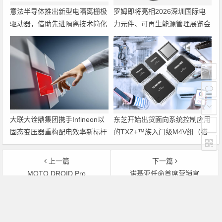
意法半导体推出新型电隔离栅极
罗姆即将亮相2026深圳国际电
驱动器，借助先进隔离技术简化
力元件、可再生能源管理展览会
电源设计
暨研讨会
大联大诠鼎集团携手Infineon以
东芝开始出货面向系统控制应用
固态变压器重构配电效率新标杆
的TXZ+™族入门级M4V组（搭
载Arm Cortex‑M4内核的标准微
控制器）工程样品
上一篇
下一篇
MOTO DROID Pro
诺基亚任命首席营销官
文章导航
Copyright © 2026 电子通 版权所有. 备案号：
京ICP备
17050710号-3