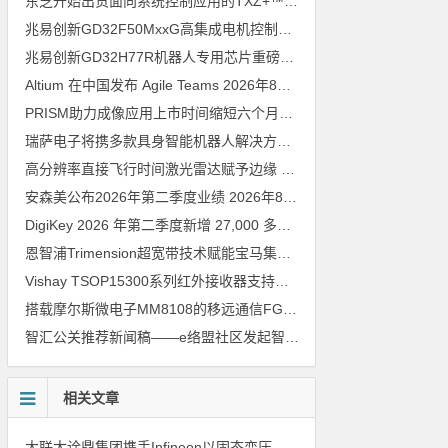
东芝开始出货面向系统控制应用的TXZ+™族入门级M4V组（搭载Arm Cortex‑M4内核的标准微控制器）工程样品
兆易创新GD32F50MxxG高集成电机控制MCU发布，赋能人形机器人关节驱动革新
兆易创新GD32H77R机器人专用芯片重磅亮相，精准赋能伺服驱动与关节控制
Altium 在中国发布 Agile Teams
2026年8月6日
PRISM助力成像应用上市时间缩短六个月，实战指南一文解读
202
瑞萨电子将携多款具身智能机器人解决方案，首次亮相2026中国具身智能机器人产业大会
高分辨率直接飞行时间激光雷达赋予边缘 AI 空间感知能力
2026年8
安森美公布2026年第二季度业绩
2026年8月6日
DigiKey 2026 年第二季度新增 27,000 多种现货零件和 104 家供应商
恩智浦Trimension超宽带技术赋能宝马集团Digital Key Plus及生命体存在检测功能
Vishay TSOP15300系列红外接收器支持所有主流遥控代码
2026年
搭载摩尔斯微电子MM8108的移远通信FGH200M Wi-Fi HaLow模组 现已通过四项国际认证 可投入量产
智汇公关推荐新闻稿——e络盟社区发起智能家居与医疗设计挑战赛
相关文章
大联大诠鼎集团携手Infineon以固态变压器重构配电效率新标杆