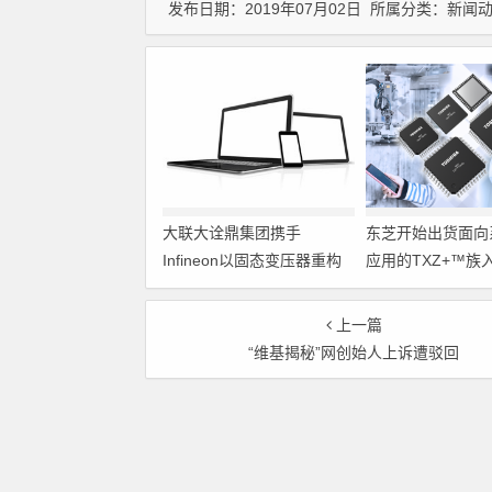
发布日期：2019年07月02日 所属分类：
新闻
大联大诠鼎集团携手
东芝开始出货面向
Infineon以固态变压器重构
应用的TXZ+™族
配电效率新标杆
M4V组（搭载Arm
Cortex‑M4内核
上一篇
制器）工程样品
“维基揭秘”网创始人上诉遭驳回