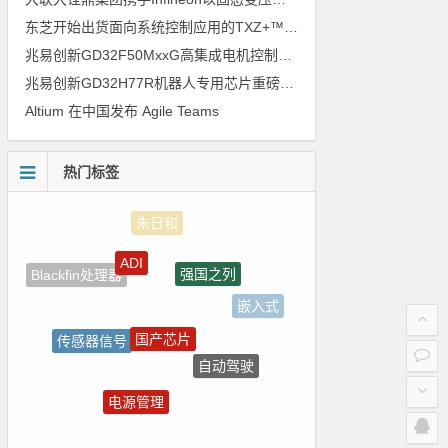
东芝开始出货面向系统控制应用的TXZ+™族入门级M4V组（搭载Arm Cortex‑M4内核的标准微控制器）工程样品
兆易创新GD32F50MxxG高集成电机控制MCU发布，赋能人形机器人关节驱动革新
兆易创新GD32H77R机器人专用芯片重磅亮相，精准赋能伺服驱动与关节控制
Altium 在中国发布 Agile Teams
热门标签
ADI
强国之列
Blackfin处理器
嵌入式
国产芯片
传感器信号
自动驾驶
电路图
电源管理
树莓派-Raspberry Pi
Atmel