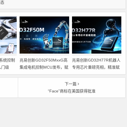
动态
系统控制
兆易创新GD32F50MxxG高
兆易创新GD32H77R机器人
入门级
集成电机控制MCU发布，赋
专用芯片重磅亮相，精准赋
能人形机器人关节驱动革新
能伺服驱动与关节控制
的标准微控
下一篇
“Face”商标在美国获得批准