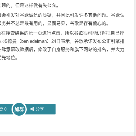
实现的。但是这样做有失公允。
果会引发对谷歌诚信的质疑，并因此引发许多其他问题。谷歌认
服务并不总是最有用的，显而易见，谷歌是存有偏心的。
会在搜索结果的第一页进行点击，所以谷歌很可能仍将把自己排
德曼（ben edelman）24日表示，谷歌承诺发布公正引擎排
在肆意篡改数据后，修改了自身服务和旗下网站的排名，并大力
优先地位。
赞
0
分享
加群