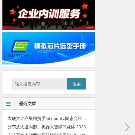
搜索
最近文章
大联大诠鼎集团携手Infineon以固态变压器重构配电效率新标杆
202
分布式大脑内部：机器人智能的载体
2026年8月6日