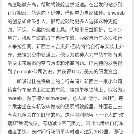
高度略微升高，帮助驾驶舱自然减速。在出发的站点则
正好相反：轨道向下延伸，借助重力自然加速。shweeb
的创意如此吸引人，很可能鼓励更多人选择这种更健
康、环保、有趣的交通工具。代城市日益拥挤，在不少
地方，机动车道霸占了自行车道，导致自行车必须和行
人争抢空间。新西兰人吉奥弗·巴内特给自行车安装上外
壳，悬挂到空中轨道上。他认为这种人力单轨车将有助
解决未来城市的空气污染和堵塞问题。巴内特的发明得
到了g oogle公司赏识，并获得100万美元的研发资金。
听说过挂在铁轨上的自行车吗？新西兰一家小公司
给自行车安装上独立的车舱，挂到单根铁轨上，取名为s
hweeb，源于德语schweben，意思是“漂浮、悬挂”。每
个乘客坐在有机玻璃做成的透明驾驶舱里，外面看上去
有点儿像关在鱼缸里的鱼。这种刚刚能容下一个人的“玻
璃缸”呈流线型，有助减少空气阻力，因此比传统自行车
速度更快。长时间行驶的平均时速可达到30公里，即使