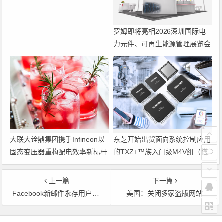
罗姆即将亮相2026深圳国际电
力元件、可再生能源管理展览会
暨研讨会
大联大诠鼎集团携手Infineon以
东芝开始出货面向系统控制应用
固态变压器重构配电效率新标杆
的TXZ+™族入门级M4V组（搭
载Arm Cortex‑M4内核的标准微
控制器）工程样品
上一篇
下一篇
Facebook新邮件永存用户信息
美国：关闭多家盗版网站
文章导航