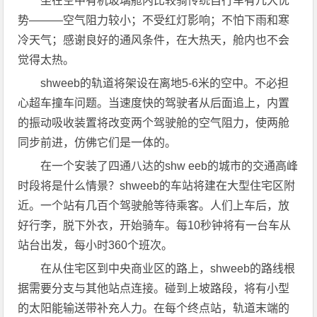
坐在空中有机玻璃舱内比较骑传统自行车有几大优
势———空气阻力较小；不受红灯影响；不怕下雨和寒
冷天气；感谢良好的通风条件，在大热天，舱内也不会
觉得太热。
shweeb的轨道将架设在离地5-6米的空中。不必担
心超车撞车问题。当速度快的驾驶者从后面追上，内置
的振动吸收装置将改变两个驾驶舱的空气阻力，使两舱
同步前进，仿佛它们是一体的。
在一个安装了四通八达的shw eeb的城市的交通高峰
时段将是什么情景？shweeb的车站将建在大型住宅区附
近。一个站有几百个驾驶舱等待乘客。人们上车后，放
好行李，脱下外衣，开始骑车。每10秒钟将有一台车从
站台出发，每小时360个班次。
在从住宅区到中央商业区的路上，shweeb的路线根
据需要分支与其他站点连接。碰到上坡路段，将有小型
的太阳能输送带补充人力。在每个终点站，轨道末端的