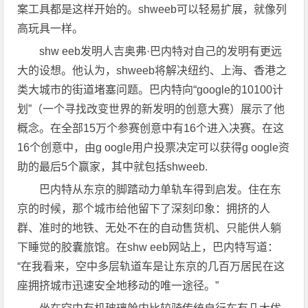
案工具都是这样开始的。shweeb可以轻易扩展，就像列
高玩具一样。
shw eeb发明人吉奥弗·巴内特对自己的发明有更远
大的设想。他认为，shweeb将解决纽约、上海、香港之
类大城市的街道堵塞问题。巴内特向“google的10100计
划”（一个寻找改变世界的新发明的创意大赛）展示了他
概念。在全部15万个参赛创意中有16个进入决赛。在这
16个创意中，由g oogle用户投票决定可以获得g oogle资
助的最后5个赢家，其中就包括shweeb.
巴内特从东京的脚踏动力单轨车得到启发。住在东
京的时候，那个城市给他留下了深刻印象：拥挤的人
群、准时的地铁、无处不在的自动售货机、只能供人躺
下睡觉的胶囊旅馆。在shw eeb网站上，巴内特写道：
“在我看来，空中多层轨道车是让东京的几百万居民在这
座拥挤城市迅速安全地移动的唯一途径。”