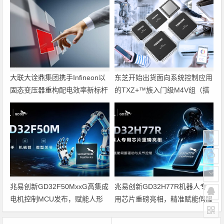
大联大诠鼎集团携手Infineon以
东芝开始出货面向系统控制应用
固态变压器重构配电效率新标杆
的TXZ+™族入门级M4V组（搭
载Arm Cortex‑M4内核的标准微
控制器）工程样品
兆易创新GD32F50MxxG高集成
兆易创新GD32H77R机器人专
电机控制MCU发布，赋能人形
用芯片重磅亮相，精准赋能伺服
机器人关节驱动革新
驱动与关节控制