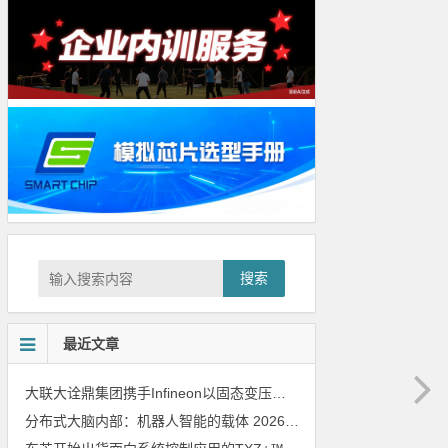
搜索
最近文章
大联大诠鼎集团携手Infineon以固态变压器重构配电效率新标杆
202
分布式大脑内部：机器人智能的载体
2026年8月6日