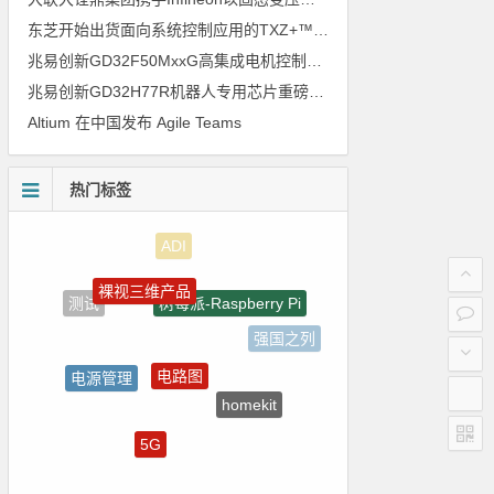
东芝开始出货面向系统控制应用的TXZ+™族入门级M4V组（搭载Arm Cortex‑M4内核的标准微控制器）工程样品
兆易创新GD32F50MxxG高集成电机控制MCU发布，赋能人形机器人关节驱动革新
兆易创新GD32H77R机器人专用芯片重磅亮相，精准赋能伺服驱动与关节控制
Altium 在中国发布 Agile Teams
热门标签
裸视三维产品
树莓派-Raspberry Pi
测试
强国之列
电路图
电源管理
homekit
国产芯片
5G
国产半导体
嵌入式