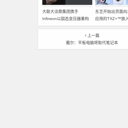
大联大诠鼎集团携手
东芝开始出货面向
Infineon以固态变压器重构
应用的TXZ+™族
配电效率新标杆
M4V组（搭载Arm
Cortex‑M4内核
上一篇
制器）工程样品
戴尔：平板电脑将取代笔记本