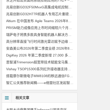
东芝开始出货面向系统控制应用的TXZ+™族入门级M4V组（搭载Arm Cortex‑M4内核的标准微控制器）工程样品
兆易创新GD32F50MxxG高集成电机控制MCU发布，赋能人形机器人关节驱动革新
兆易创新GD32H77R机器人专用芯片重磅亮相，精准赋能伺服驱动与关节控制
Altium 在中国发布 Agile Teams
2026年8月6日
PRISM助力成像应用上市时间缩短六个月，实战指南一文解读
202
瑞萨电子将携多款具身智能机器人解决方案，首次亮相2026中国具身智能机器人产业大会
高分辨率直接飞行时间激光雷达赋予边缘 AI 空间感知能力
2026年8
安森美公布2026年第二季度业绩
2026年8月6日
DigiKey 2026 年第二季度新增 27,000 多种现货零件和 104 家供应商
恩智浦Trimension超宽带技术赋能宝马集团Digital Key Plus及生命体存在检测功能
Vishay TSOP15300系列红外接收器支持所有主流遥控代码
2026年
搭载摩尔斯微电子MM8108的移远通信FGH200M Wi-Fi HaLow模组 现已通过四项国际认证 可投入量产
智汇公关推荐新闻稿——e络盟社区发起智能家居与医疗设计挑战赛
相关文章
大联大诠鼎集团携手Infineon以固态变压器重构配电效率新标杆