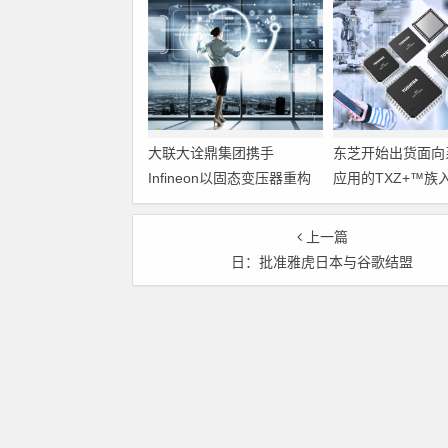
大联大诠鼎集团携手
东芝开始出货面向
Infineon以固态变压器重构
应用的TXZ+™族
配电效率新标杆
M4V组（搭载Arm
Cortex‑M4内核
上一篇
制器）工程样品
日：批准雅虎日本与谷歌结盟