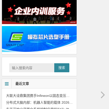
搜索
最近文章
大联大诠鼎集团携手Infineon以固态变压器重构配电效率新标杆
202
分布式大脑内部：机器人智能的载体
2026年8月6日