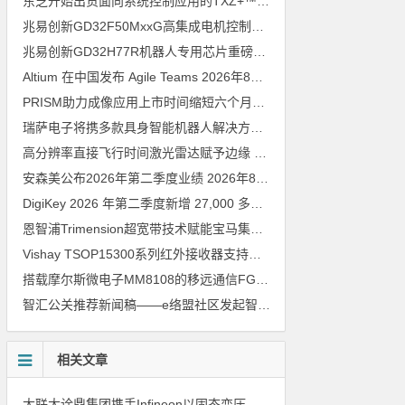
东芝开始出货面向系统控制应用的TXZ+™族入门级M4V组（搭载Arm Cortex‑M4内核的标准微控制器）工程样品
兆易创新GD32F50MxxG高集成电机控制MCU发布，赋能人形机器人关节驱动革新
兆易创新GD32H77R机器人专用芯片重磅亮相，精准赋能伺服驱动与关节控制
Altium 在中国发布 Agile Teams
2026年8月6日
PRISM助力成像应用上市时间缩短六个月，实战指南一文解读
202
瑞萨电子将携多款具身智能机器人解决方案，首次亮相2026中国具身智能机器人产业大会
高分辨率直接飞行时间激光雷达赋予边缘 AI 空间感知能力
2026年8
安森美公布2026年第二季度业绩
2026年8月6日
DigiKey 2026 年第二季度新增 27,000 多种现货零件和 104 家供应商
恩智浦Trimension超宽带技术赋能宝马集团Digital Key Plus及生命体存在检测功能
Vishay TSOP15300系列红外接收器支持所有主流遥控代码
2026年
搭载摩尔斯微电子MM8108的移远通信FGH200M Wi-Fi HaLow模组 现已通过四项国际认证 可投入量产
智汇公关推荐新闻稿——e络盟社区发起智能家居与医疗设计挑战赛
相关文章
大联大诠鼎集团携手Infineon以固态变压器重构配电效率新标杆