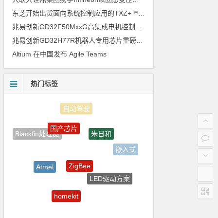
东芝开始出货面向系统控制应用的TXZ+™族入门级M4V组（搭载Arm Cortex‑M4内核的标准微控制器）工程样品
兆易创新GD32F50MxxG高集成电机控制MCU发布，赋能人形机器人关节驱动革新
兆易创新GD32H77R机器人专用芯片重磅亮相，精准赋能伺服驱动与关节控制
Altium 在中国发布 Agile Teams
热门标签
国产芯片
朱日和
Blackfin处理器
嵌入式
ZigBee
Atmel
LED驱动方案
电路图
homekit
树莓派-Raspberry Pi
ADI