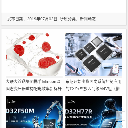
发布日期：2019年07月02日 所属分类：
新闻动态
大联大诠鼎集团携手Infineon以
东芝开始出货面向系统控制应用
固态变压器重构配电效率新标杆
的TXZ+™族入门级M4V组（搭
载Arm Cortex‑M4内核的标准微
控制器）工程样品