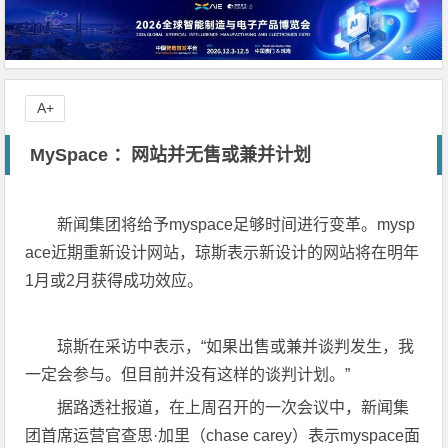
A+
MySpace ：网站并无售或兼并计划
新闻集团将给予myspace足够时间进行变革。mysp
ace近期重新设计网站，琼斯表示新设计的网站将在明年
1月或2月获得成功效应。
琼斯在采访中表示，“如果出售或兼并谈判发生，我
一定会参与。但目前并没有这样的谈判计划。”
据路透社报道，在上周召开的一次会议中，新闻集
团首席运营官查思·加里（chase carey）表示myspace面