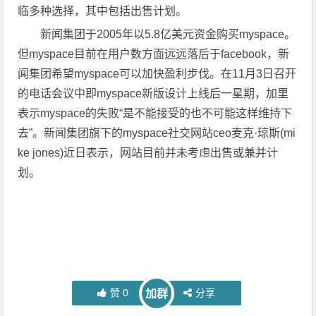
临多种选择，其中包括出售计划。
新闻集团于2005年以5.8亿美元资金购买myspace。
但myspace目前在用户数方面远远落后于facebook，新
闻集团希望myspace可以加快盈利步伐。在11月3日召开
的电话会议中即myspace新版设计上线后一星期，加里
表示myspace的失败“是不能接受的也不可能这样维持下
去”。新闻集团旗下的myspace社交网站ceo麦克·琼斯(mi
ke jones)近日表示，网站目前并未考虑出售或兼并计
划。
赞
0
分享
加群