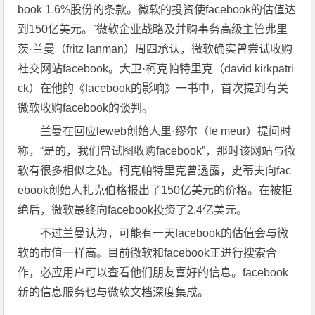
book 1.6%股份的条款。微软的投资使facebook的估值达
到150亿美元。”微软企业战略及并购事务高级主管弗里
茨·兰曼（fritz lanman）周四承认，微软确实曾尝试收购
社交网站facebook。大卫·柯克帕特里克（david kirkpatri
ck）在他的《facebook的影响》一书中，首次提到有关
微软收购facebook的谈判。
兰曼在回应leweb创始人里·缪尔（le meur）提问时
称，“是的，我们曾试图收购facebook”，那时该网站与微
软有很多相似之处。柯克帕特里克曾透露，史蒂夫向fac
ebook创始人扎克伯格报出了150亿美元的价格。在被拒
绝后，微软最终向facebook投资了2.4亿美元。
不过兰曼认为，可能有一天facebook的估值会与微
软的市值一样高。目前微软和facebook正进行搜索合
作，必应用户可以查看他们朋友喜好的信息。facebook
新的信息服务也与微软文档深度集成。