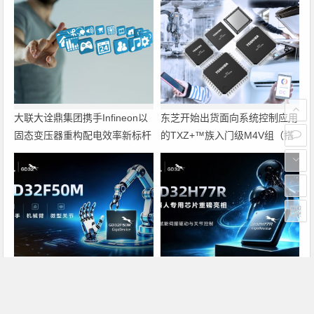
大联大诠鼎集团携手Infineon以
东芝开始出货面向系统控制应用
固态变压器重构配电效率新标杆
的TXZ+™族入门级M4V组（搭
载Arm Cortex‑M4内核的标准微
控制器）工程样品
兆易创新GD32F50MxxG高集成
兆易创新GD32H77R机器人专
电机控制MCU发布，赋能人形
用芯片重磅亮相，精准赋能伺服
机器人关节驱动革新
驱动与关节控制