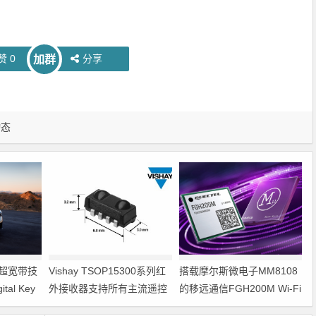
赞
0
分享
加群
动态
on超宽带技
Vishay TSOP15300系列红
搭载摩尔斯微电子MM8108
al Key
外接收器支持所有主流遥控
的移远通信FGH200M Wi-Fi
在检测功能
代码
HaLow模组 现已通过四项国