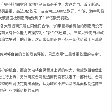
，但是其他四家台湾地区制造商奇美电、友达光电、瀚宇彩晶、
最重，高达3亿欧元，友达为1.1680亿欧元，华映、瀚宇彩晶
大液晶面板制造商lg受到了2.15亿欧元罚款。
湾各大制造商只是在同他们合作，“如果世界前两位的制造商没有
造商又有什么能力去操控呢？”郭台铭还暗示，三星只是向当地政
台湾竞争对手的计策，这两家公司正在不惜一切代价镇压台湾企
）并没有对郭台铭的言论发表评论，只是表示“三星尊重欧盟的决定”。
辩护的机会，而奇美电将会保留其上诉的权力，希望欧盟会做出
此进行上诉，另外两家台湾制造商尚没有决定下一部计划。台湾
欧盟的处罚决定提出质疑，认为欧盟不应免除液晶面板制造商三
面板行业垄断价格的元凶。