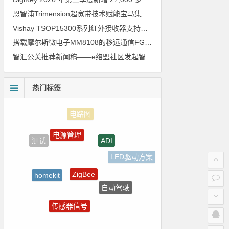
恩智浦Trimension超宽带技术赋能宝马集团Digital Key Plus及生命体存在检测功能
Vishay TSOP15300系列红外接收器支持所有主流遥控代码
搭载摩尔斯微电子MM8108的移远通信FGH200M Wi-Fi HaLow模组 现已通过四项国际认证 可投入量产
智汇公关推荐新闻稿——e络盟社区发起智能家居与医疗设计挑战赛
热门标签
电源管理
ADI
测试
LED驱动方案
ZigBee
homekit
自动驾驶
树莓派-Raspberry Pi
传感器信号
国产芯片
强国之列