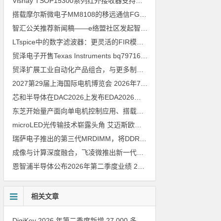
Vishay TSOP15300系列红外接收器支持所有主流遥控代码
2026年
搭载摩尔斯微电子MM8108的移远通信FGH200M Wi-Fi HaLow模组 现已通过四项国际认证 可投入量产
智汇公关推荐新闻稿——e络盟社区发起智能家居与医疗设计挑战赛
LTspice中的数字滤波器：更灵活的FIR模型
2026年8月3日
贸泽电子开售Texas Instruments bq79716b-Q1汽车级16节电池监测器，可精确估算电动汽车续航里程
贸泽扩展工业自动化产品组合，与更多制造商合作以支持新一代系统
2027第29届上海国际电机博览会
2026年7月30日
芯和半导体在DAC2026上发布EDA2026版本
2026年7月30日
东芝开始量产面向单电机控制应用、搭载Arm Cortex M4内核的小型微控制器
microLED光传输技术崭露头角 艾迈斯欧司朗模拟平台加速AI数据中心高速互连设计
瑞萨电子推出的第三代MRDIMM，将DDR5内存性能提升至16000MT／s，赋能下一代AI与HPC应用
成像与计算深度融合，飞凌微推出新一代车载视觉处理SoC M2
202
恩智浦半导体公布2026年第二季度业绩
2026年7月30日
相关文章
DigiKey 2026 年第二季度新增 27,000 多种现货零件和 104 家供应商