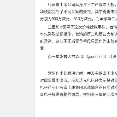
尽管富士康公司本身并不生产液晶面板
华映都受到了不同金额的处罚，其中奇美电受罚
分别为900万欧元、810万欧元。而全球第二
三星和lg领导了这次价格操纵事件，台
率先采取垄断措施，台湾的第三和第四大制
府透露，这些不正当竞争手段只是作为击败
业。
而三星发言人杰森·金（jason kim
欧盟作出处罚决定时，并没有给奇美电
对此事做出澄清。而友达光电已经表示将对
电子产业巨头富士康集团总裁郭台铭日前对
星电子操纵价格的罚款，并指责三星是此次