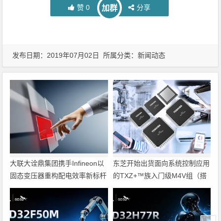
赞
0
分享
加群
发布日期：2019年07月02日 所属分类：
新闻动态
大联大诠鼎集团携手Infineon以
东芝开始出货面向系统控制应用
固态变压器重构配电效率新标杆
的TXZ+™族入门级M4V组（搭
载Arm Cortex‑M4内核的标准微
控制器）工程样品