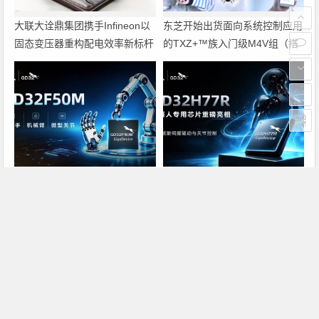
大联大诠鼎集团携手Infineon以
东芝开始出货面向系统控制应用
固态变压器重构配电效率新标杆
的TXZ+™族入门级M4V组（搭
载Arm Cortex‑M4内核的标准微
控制器）工程样品
兆易创新GD32F50MxxG高集成
兆易创新GD32H77R机器人专
电机控制MCU发布，赋能人形
用芯片重磅亮相，精准赋能伺服
机器人关节驱动革新
驱动与关节控制
上一篇
下一篇
韩国软件产业市场竞争力
印度电信裁定运营3G漫游协议不合法
文章导航
Copyright © 2026 电子通 版权所有. 备案号：
京ICP备