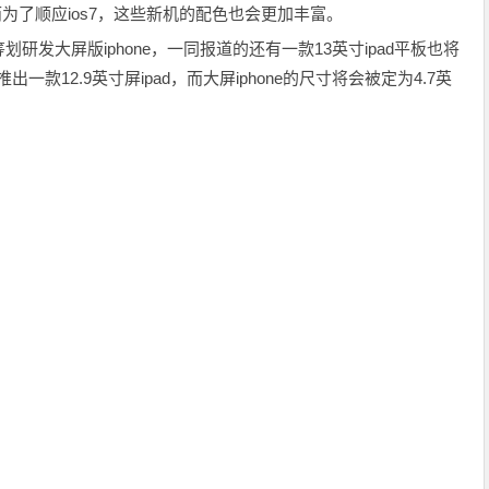
备，而为了顺应ios7，这些新机的配色也会更加丰富。
发大屏版iphone，一同报道的还有一款13英寸ipad平板也将
出一款12.9英寸屏ipad，而大屏iphone的尺寸将会被定为4.7英