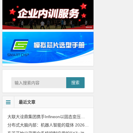
搜索
最近文章
大联大诠鼎集团携手Infineon以固态变压器重构配电效率新标杆
202
分布式大脑内部：机器人智能的载体
2026年8月6日