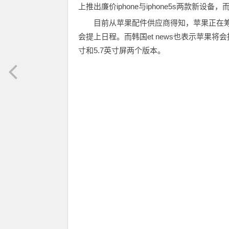
上推出廉价iphone与iphone5s两款新设
目前从苹果配件供应商得知，苹果正在筹划研
会提上日程。而韩国et news也表示苹果将会推
寸和5.7英寸屏两个版本。