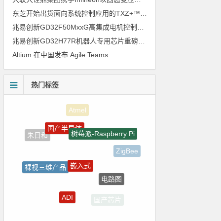
东芝开始出货面向系统控制应用的TXZ+™族入门级M4V组（搭载Arm Cortex‑M4内核的标准微控制器）工程样品
兆易创新GD32F50MxxG高集成电机控制MCU发布，赋能人形机器人关节驱动革新
兆易创新GD32H77R机器人专用芯片重磅亮相，精准赋能伺服驱动与关节控制
Altium 在中国发布 Agile Teams
热门标签
国产半导体
树莓派-Raspberry Pi
朱日和
ZigBee
嵌入式
裸视三维产品
电路图
Blackfin处理器
ADI
国产芯片
传感器信号