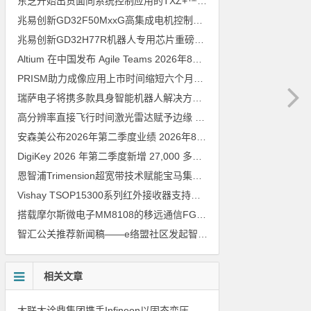
东芝开始出货面向系统控制应用的TXZ+™族入门级M4V组（搭载Arm Cortex‑M4内核的标准微控制器）工程样品
兆易创新GD32F50MxxG高集成电机控制MCU发布，赋能人形机器人关节驱动革新
兆易创新GD32H77R机器人专用芯片重磅亮相，精准赋能伺服驱动与关节控制
Altium 在中国发布 Agile Teams
2026年8月6日
PRISM助力成像应用上市时间缩短六个月，实战指南一文解读
202
瑞萨电子将携多款具身智能机器人解决方案，首次亮相2026中国具身智能机器人产业大会
高分辨率直接飞行时间激光雷达赋予边缘 AI 空间感知能力
2026年8
安森美公布2026年第二季度业绩
2026年8月6日
DigiKey 2026 年第二季度新增 27,000 多种现货零件和 104 家供应商
恩智浦Trimension超宽带技术赋能宝马集团Digital Key Plus及生命体存在检测功能
Vishay TSOP15300系列红外接收器支持所有主流遥控代码
2026年
搭载摩尔斯微电子MM8108的移远通信FGH200M Wi-Fi HaLow模组 现已通过四项国际认证 可投入量产
智汇公关推荐新闻稿——e络盟社区发起智能家居与医疗设计挑战赛
相关文章
大联大诠鼎集团携手Infineon以固态变压器重构配电效率新标杆