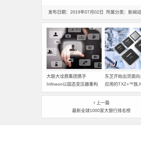
发布日期：2019年07月02日 所属分类：
新闻
大联大诠鼎集团携手
东芝开始出货面向
Infineon以固态变压器重构
应用的TXZ+™族
配电效率新标杆
M4V组（搭载Arm
Cortex‑M4内核
上一篇
制器）工程样品
最新全球1000家大银行排名榜