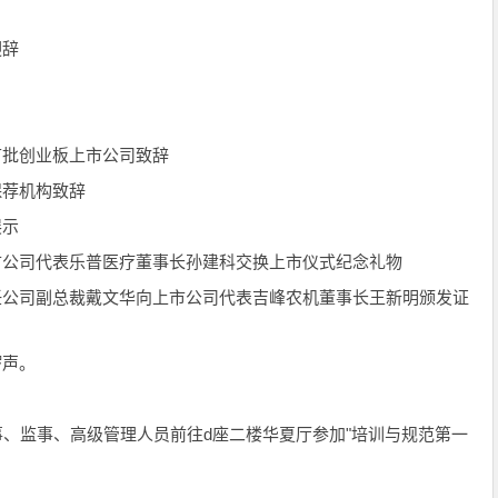
迎辞
表首批创业板上市公司致辞
表保荐机构致辞
展示
与上市公司代表乐普医疗董事长孙建科交换上市仪式纪念礼物
限责任公司副总裁戴文华向上市公司代表吉峰农机董事长王新明颁发证
锣声。
司董事、监事、高级管理人员前往d座二楼华夏厅参加"培训与规范第一