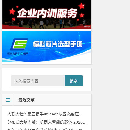
搜索
最近文章
大联大诠鼎集团携手Infineon以固态变压器重构配电效率新标杆
202
分布式大脑内部：机器人智能的载体
2026年8月6日