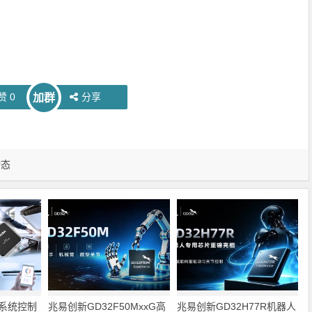
赞
0
分享
加群
动态
系统控制
兆易创新GD32F50MxxG高
兆易创新GD32H77R机器人