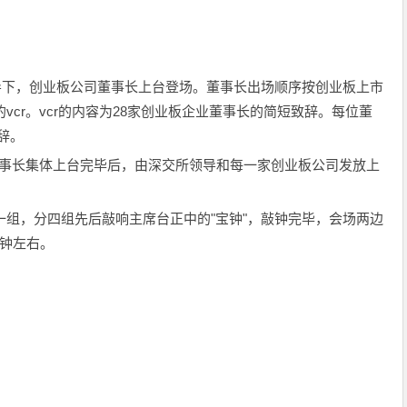
导下，创业板公司董事长上台登场。董事长出场顺序按创业板上市
vcr。vcr的内容为28家创业板企业董事长的简短致辞。每位董
辞。
董事长集体上台完毕后，由深交所领导和每一家创业板公司发放上
人一组，分四组先后敲响主席台正中的"宝钟"，敲钟完毕，会场两边
5钟左右。