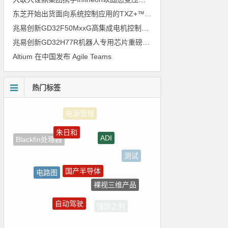
东芝开始出货面向系统控制应用的TXZ+™族入门级M4V组（搭载Arm Cortex‑M4内核的标准微控制器）工程样品
兆易创新GD32F50MxxG高集成电机控制MCU发布，赋能人形机器人关节驱动革新
兆易创新GD32H77R机器人专用芯片重磅亮相，精准赋能伺服驱动与关节控制
Altium 在中国发布 Agile Teams
热门标签
朱日和
ADI
Blackfin处理器
测试
国产半导体
电路图
裸视三维产品
Atmel
自动驾驶
强国之列
ZigBee