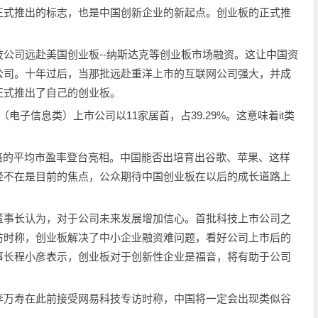
正式推出的标志，也是中国创新企业的新起点。创业板的正式推
公司远赴美国创业板--纳斯达克等创业板市场融资。这让中国资
公司。十年过后，当那批远赴重洋上市的互联网公司强大，并成
正式推出了自己的创业板。
（电子信息类）上市公司以11家居首，占39.29%。这意味着it类
.7倍的平均市盈率登台亮相。中国能否出培育出谷歌、苹果、这样
经不在是目前的焦点，公众期待中国创业板在以后的成长道路上
董事长认为，对于公司未来发展增加信心。首批科技上市公司之
访时称，创业板解决了中小企业融资难问题，看好公司上市后的
事长程小彦表示，创业板对于创新性企业是福音，将有助于公司
李万寿在此前接受网易科技专访时称，中国将一定会出现类似谷