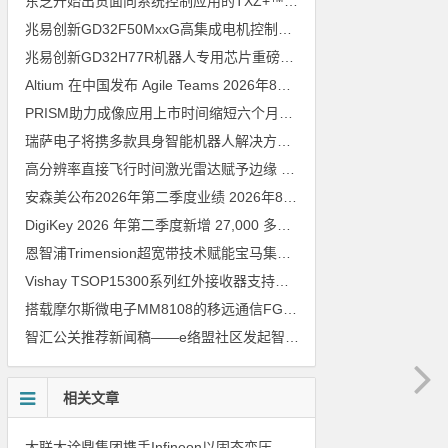
东芝开始出货面向系统控制应用的TXZ+™族入门级M4V组（搭载Arm Cortex‑M4内核的标准微控制器）工程样品
兆易创新GD32F50MxxG高集成电机控制MCU发布，赋能人形机器人关节驱动革新
兆易创新GD32H77R机器人专用芯片重磅亮相，精准赋能伺服驱动与关节控制
Altium 在中国发布 Agile Teams
2026年8月6日
PRISM助力成像应用上市时间缩短六个月，实战指南一文解读
202
瑞萨电子将携多款具身智能机器人解决方案，首次亮相2026中国具身智能机器人产业大会
高分辨率直接飞行时间激光雷达赋予边缘 AI 空间感知能力
2026年8
安森美公布2026年第二季度业绩
2026年8月6日
DigiKey 2026 年第二季度新增 27,000 多种现货零件和 104 家供应商
恩智浦Trimension超宽带技术赋能宝马集团Digital Key Plus及生命体存在检测功能
Vishay TSOP15300系列红外接收器支持所有主流遥控代码
2026年
搭载摩尔斯微电子MM8108的移远通信FGH200M Wi-Fi HaLow模组 现已通过四项国际认证 可投入量产
智汇公关推荐新闻稿——e络盟社区发起智能家居与医疗设计挑战赛
相关文章
大联大诠鼎集团携手Infineon以固态变压器重构配电效率新标杆