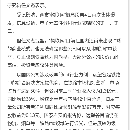
研究员任文杰表示。
受此影响，两市“物联网”概念股票4日再次集体爆
发，信息设备、电子元器件分列行业涨幅榜的第一、第
三。
但任文杰提醒，“物联网”目前在国内还尚未出现清晰
的商业模式，也无法确定哪些公司可以从“物联网”中获
益，真正谈到受益还为时尚早，大部分公司的股价已经
高估，投资者应该注意风险。
以国内公司涉及较早的rfid行业为例，远望谷是铁路r
fid的综合解决方案提供商，在铁路市场相对垄断，市场
占有率达到50%，但公司前三季营业收入仅为1.3亿元，
同比增长38%，增速比半年报下降42个百分点，归属于
母公司所有者净利润同比增长51%至3397万元，对应每
股收益为0.13元。国泰君安的报告称，远望谷目前仍在
物流、烟草等非铁路rfid领域进行尝试，但进展较为缓