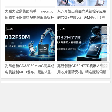
大联大诠鼎集团携手Infineon以
东芝开始出货面向系统控制应用
固态变压器重构配电效率新标杆
的TXZ+™族入门级M4V组（搭
载Arm Cortex‑M4内核的标准微
控制器）工程样品
兆易创新GD32F50MxxG高集成
兆易创新GD32H77R机器人专
电机控制MCU发布，赋能人形
用芯片重磅亮相，精准赋能伺服
机器人关节驱动革新
驱动与关节控制
上一篇
下一篇
安徽移动流量费降至1折
宏达电预计第四季度营收和净利润均实现增长
文章导航
Copyright © 2026 电子通 版权所有. 备案号：
京ICP备