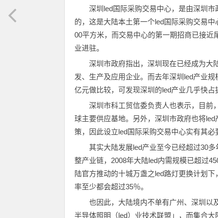
深圳led国际采购交易中心，是由深圳市
的，这是大陆本土第一个led国际采购交易中
00平方米，而交易中心的第一期招商已接近
业进驻。
深圳市政府指出，深圳现在已经成为大陆l
发、生产及应用企业。而去年深圳led产业规模
亿元做比较，可发现深圳的led产业几乎快占
深圳市科工贸信委负责人也表示，目前，深
球主要供应基地。另外，深圳市政府也将le
策，因此设立led国际采购交易中心实有其必
其实大陆发展led产业至今已经超过30多
整产业链，2008年大陆led内需规模已超过
陆官方推动的十城万盏之led路灯更换计划下
率至少都会超过35％。
也因此，大陆境内不单有广州、深圳以及
半导体照明（led）业技术联盟」，而集合大