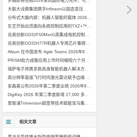
罗姆即将亮相2026深圳国际电力元件、可再生能源管理展览会暨研讨会
大联大诠鼎集团携手Infineon以固态变压器重构配电效率新标杆
202
分布式大脑内部：机器人智能的载体
2026年8月6日
东芝开始出货面向系统控制应用的TXZ+™族入门级M4V组（搭载Arm Cortex‑M4内核的标准微控制器）工程样品
兆易创新GD32F50MxxG高集成电机控制MCU发布，赋能人形机器人关节驱动革新
兆易创新GD32H77R机器人专用芯片重磅亮相，精准赋能伺服驱动与关节控制
Altium 在中国发布 Agile Teams
2026年8月6日
PRISM助力成像应用上市时间缩短六个月，实战指南一文解读
202
瑞萨电子将携多款具身智能机器人解决方案，首次亮相2026中国具身智能机器人产业大会
高分辨率直接飞行时间激光雷达赋予边缘 AI 空间感知能力
2026年8
安森美公布2026年第二季度业绩
2026年8月6日
DigiKey 2026 年第二季度新增 27,000 多种现货零件和 104 家供应商
恩智浦Trimension超宽带技术赋能宝马集团Digital Key Plus及生命体存在检测功能
相关文章
意法半导体推出新型电隔离栅极驱动器，借助先进隔离技术简化电源设计