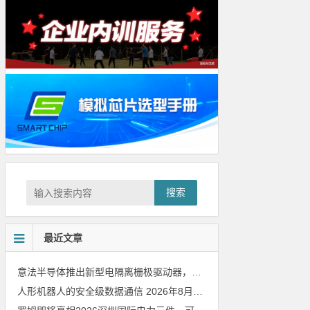
搜索
最近文章
意法半导体推出新型电隔离栅极驱动器，借助先进隔离技术简化电源设计
人形机器人的安全级数据通信
2026年8月8日