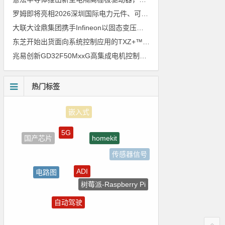
罗姆即将亮相2026深圳国际电力元件、可再生能源管理展览会暨研讨会
大联大诠鼎集团携手Infineon以固态变压器重构配电效率新标杆
东芝开始出货面向系统控制应用的TXZ+™族入门级M4V组（搭载Arm Cortex‑M4内核的标准微控制器）工程样品
兆易创新GD32F50MxxG高集成电机控制MCU发布，赋能人形机器人关节驱动革新
热门标签
5G
homekit
国产芯片
传感器信号
ADI
电路图
树莓派-Raspberry Pi
裸视三维产品
自动驾驶
测试
国产半导体