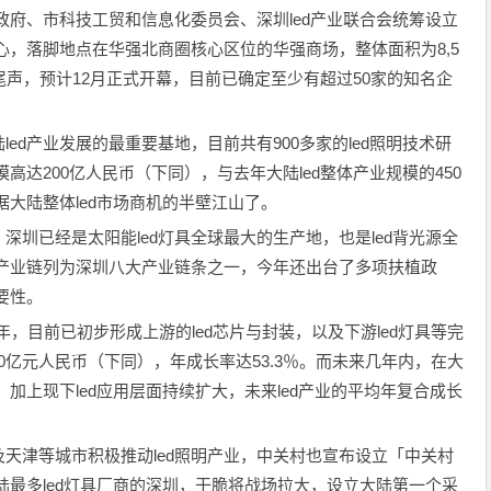
政府、市科技工贸和信息化委员会、深圳led产业联合会统筹设立
心，落脚地点在华强北商圈核心区位的华强商场，整体面积为8,5
尾声，预计12月正式开幕，目前已确定至少有超过50家的知名企
ed产业发展的最重要基地，目前共有900多家的led照明技术研
高达200亿人民币（下同），与去年大陆led整体产业规模的450
据大陆整体led市场商机的半壁江山了。
圳已经是太阳能led灯具全球最大的生产地，也是led背光源全
d产业链列为深圳八大产业链条之一，今年还出台了多项扶植政
要性。
年，目前已初步形成上游的led芯片与封装，以及下游led灯具等完
450亿元人民币（下同），年成长率达53.3％。而未来几年内，在大
，加上现下led应用层面持续扩大，未来led产业的平均年复合成长
天津等城市积极推动led照明产业，中关村也宣布设立「中关村
陆最多led灯具厂商的深圳，干脆将战场拉大，设立大陆第一个采