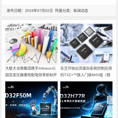
发布日期：2019年07月02日 所属分类：
新闻动态
大联大诠鼎集团携手Infineon以
东芝开始出货面向系统控制应用
固态变压器重构配电效率新标杆
的TXZ+™族入门级M4V组（搭
载Arm Cortex‑M4内核的标准微
控制器）工程样品