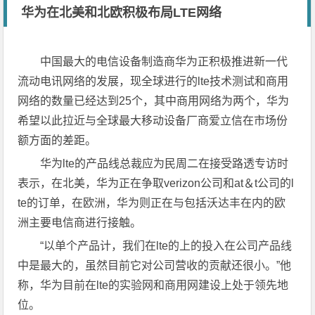
华为在北美和北欧积极布局LTE网络
中国最大的电信设备制造商华为正积极推进新一代
流动电讯网络的发展，现全球进行的lte技术测试和商用
网络的数量已经达到25个，其中商用网络为两个，华为
希望以此拉近与全球最大移动设备厂商爱立信在市场份
额方面的差距。
华为lte的产品线总裁应为民周二在接受路透专访时
表示，在北美，华为正在争取verizon公司和at＆t公司的l
te的订单，在欧洲，华为则正在与包括沃达丰在内的欧
洲主要电信商进行接触。
“以单个产品计，我们在lte的上的投入在公司产品线
中是最大的，虽然目前它对公司营收的贡献还很小。”他
称，华为目前在lte的实验网和商用网建设上处于领先地
位。