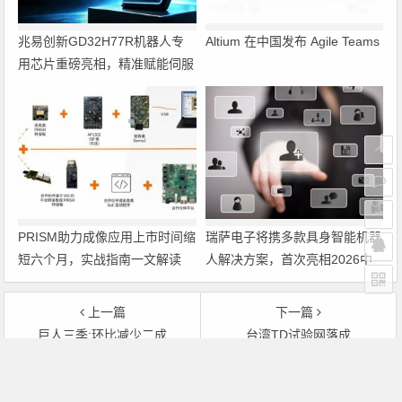
兆易创新GD32H77R机器人专
Altium 在中国发布 Agile Teams
用芯片重磅亮相，精准赋能伺服
驱动与关节控制
PRISM助力成像应用上市时间缩
瑞萨电子将携多款具身智能机器
短六个月，实战指南一文解读
人解决方案，首次亮相2026中
国具身智能机器人产业大会
上一篇
下一篇
巨人三季;环比减少二成
台湾TD试验网落成
文章导航
Copyright © 2026 电子通 版权所有. 备案号：
京ICP备