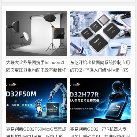
大联大诠鼎集团携手Infineon以
东芝开始出货面向系统控制应用
固态变压器重构配电效率新标杆
的TXZ+™族入门级M4V组（搭
载Arm Cortex‑M4内核的标准微
控制器）工程样品
兆易创新GD32F50MxxG高集成
兆易创新GD32H77R机器人专
电机控制MCU发布，赋能人形
用芯片重磅亮相，精准赋能伺服