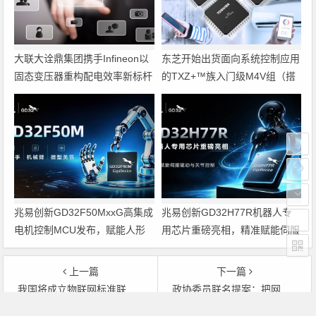
大联大诠鼎集团携手Infineon以
东芝开始出货面向系统控制应用
固态变压器重构配电效率新标杆
的TXZ+™族入门级M4V组（搭
载Arm Cortex‑M4内核的标准微
控制器）工程样品
兆易创新GD32F50MxxG高集成
兆易创新GD32H77R机器人专
电机控制MCU发布，赋能人形
用芯片重磅亮相，精准赋能伺服
机器人关节驱动革新
驱动与关节控制
上一篇
下一篇
我国将成立物联网标准联合工作组
政协委员联名提案：把网络素养纳入义务教育