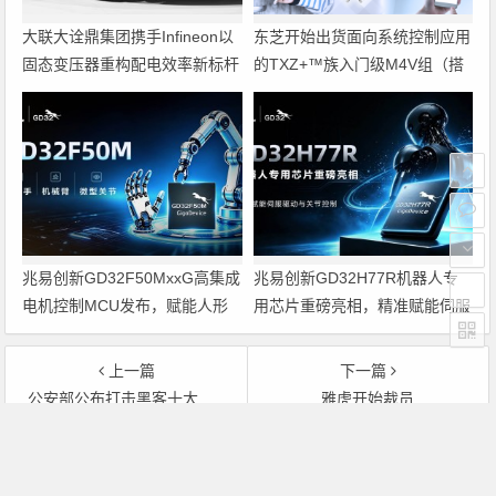
大联大诠鼎集团携手Infineon以
东芝开始出货面向系统控制应用
固态变压器重构配电效率新标杆
的TXZ+™族入门级M4V组（搭
载Arm Cortex‑M4内核的标准微
控制器）工程样品
兆易创新GD32F50MxxG高集成
兆易创新GD32H77R机器人专
电机控制MCU发布，赋能人形
用芯片重磅亮相，精准赋能伺服
机器人关节驱动革新
驱动与关节控制
上一篇
下一篇
公安部公布打击黑客十大典型案例
雅虎开始裁员
文章导航
Copyright © 2026 电子通 版权所有. 备案号：
京ICP备