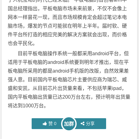
国总经理指出，平板电脑市场未来前景，不仅不会像上
网本一样昙花一现，而且市场规模肯定会超过笔记本电
脑市场，爆发的节点可能就在明年上半年。届时软、硬
件平台所打造的相应完美的解决方案就会出现，而价格
也会平民化。
目前平板电脑操作系统一般都采用android平台，但
适用于平板电脑的android系统要到明年才推出，现在平
板电脑所采用的都是android手机版的改版，自然效果差
强人意。目前国内平板电脑芯片主要供应商为瑞芯、威
盛和安凯，从目前芯片出货量来看，不包括苹果ipad，
国内平板电脑出货量已达200万台左右，预计明年出货量
将达到1000万台。
赞
0
分享
加群