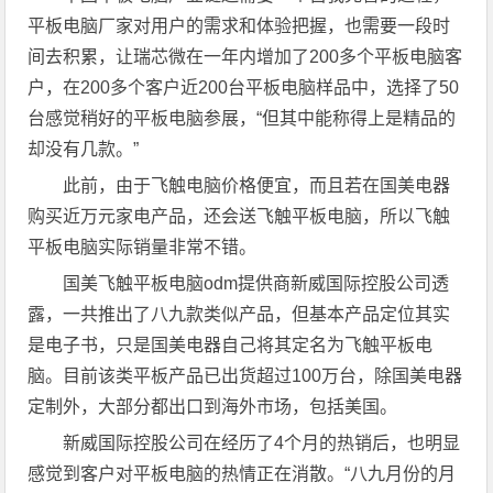
平板电脑厂家对用户的需求和体验把握，也需要一段时
间去积累，让瑞芯微在一年内增加了200多个平板电脑客
户，在200多个客户近200台平板电脑样品中，选择了50
台感觉稍好的平板电脑参展，“但其中能称得上是精品的
却没有几款。”
此前，由于飞触电脑价格便宜，而且若在国美电器
购买近万元家电产品，还会送飞触平板电脑，所以飞触
平板电脑实际销量非常不错。
国美飞触平板电脑odm提供商新威国际控股公司透
露，一共推出了八九款类似产品，但基本产品定位其实
是电子书，只是国美电器自己将其定名为飞触平板电
脑。目前该类平板产品已出货超过100万台，除国美电器
定制外，大部分都出口到海外市场，包括美国。
新威国际控股公司在经历了4个月的热销后，也明显
感觉到客户对平板电脑的热情正在消散。“八九月份的月